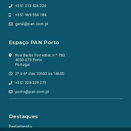
+351 213 426 226
+351 969 954 184
geral@pan.com.pt
Espaço PAN Porto
Rua Barão Forrester, n.º 783
4050-273 Porto
Portugal
2ª a 6ª das 10h00 às 16h00
+351 228 329 273
porto@pan.com.pt
Destaques
Parlamento