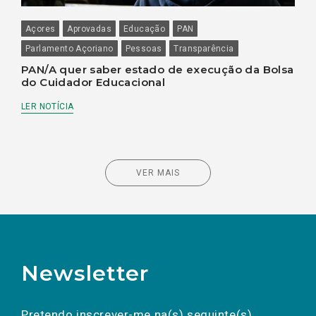
Açores
Aprovadas
Educação
PAN
Parlamento Açoriano
Pessoas
Transparência
PAN/A quer saber estado de execução da Bolsa
do Cuidador Educacional
LER NOTÍCIA
VER MAIS
Newsletter
Preencha os campos abaixo para subscrever
Nome
Apelido
E-
mail
a(s) newsletter(s).
Pretendo inscrever-me na(s) seguinte(s)