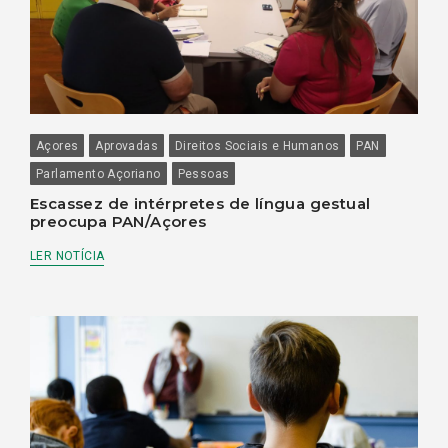
Açores
Aprovadas
Direitos Sociais e Humanos
PAN
Parlamento Açoriano
Pessoas
Escassez de intérpretes de língua gestual
preocupa PAN/Açores
LER NOTÍCIA