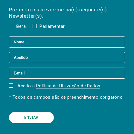
Preencha os campos abaixo para subscrever
Nome
Apelido
E-
mail
a(s) newsletter(s).
Pretendo inscrever-me na(s) seguinte(s)
Newsletter(s):
Geral
Parlamentar
Aceito a
Política de Utilização de Dados
.
* Todos os campos são de preenchimento obrigatório.