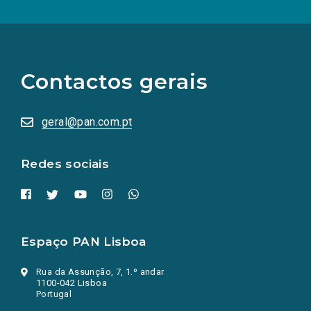
(Os
links
para
as
Contactos gerais
redes
sociais
abrem
numa
geral@pan.com.pt
nova
aba.)
Redes sociais
Espaço PAN Lisboa
Rua da Assunção, 7, 1.º andar
1100-042 Lisboa
Portugal