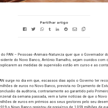
Partilhar artigo
 do PAN – Pessoas-Animais-Natureza quer que o Governador do
residente do Novo Banco, António Ramalho, sejam ouvidos com c
explicarem as medidas de supervisão estão em curso e as contas
AN surge no dia em que, escassos dias após o Governo ter reco
 milhões de euros no Novo Banco, prevista no Orçamento de Esta
nclusão da auditoria, contrariamente ao garantido pelo Primeir
inzenal da semana passada, vem a lume notícias de que o Novo
milhões de euros em prémios aos seus gestores pelo seu dese
2019 o Novo Banco registou de prejuízos de 1.059 milhões de eu