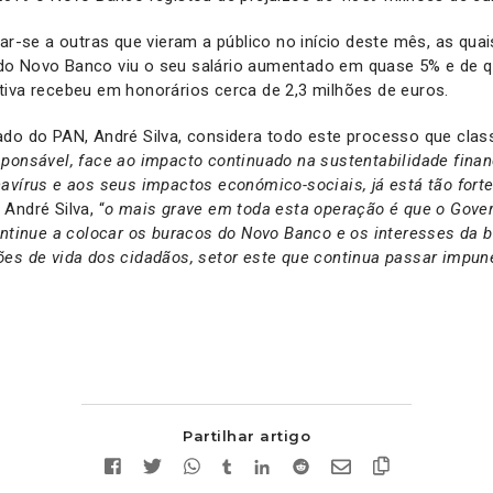
tar-se a outras que vieram a público no início deste mês, as qua
o Novo Banco viu o seu salário aumentado em quase 5% e de qu
tiva recebeu em honorários cerca de 2,3 milhões de euros.
do do PAN, André Silva, considera todo este processo que class
ponsável, face ao impacto continuado na sustentabilidade financ
avírus e aos seus impactos económico-sociais, já está tão for
 André Silva, “
o mais grave em toda esta operação é que o Gov
ontinue a colocar os buracos do Novo Banco e os interesses da b
es de vida dos cidadãos, setor este que continua passar impune
Partilhar artigo