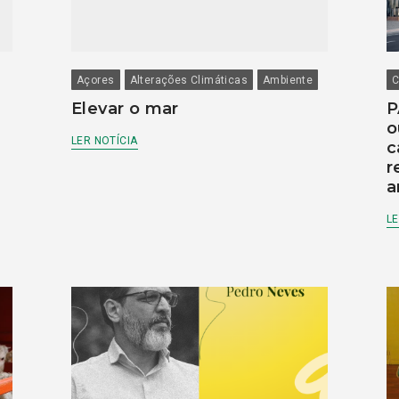
Açores
Alterações Climáticas
Ambiente
C
Elevar o mar
P
o
LER NOTÍCIA
c
r
a
LE