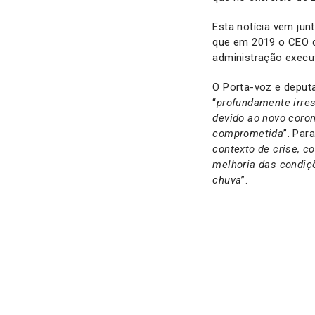
Esta notícia vem jun
que em 2019 o CEO d
administração execu
O Porta-voz e deputa
“
profundamente irres
devido ao novo coron
comprometida
”. Para
contexto de crise, c
melhoria das condiçõ
chuva
”.