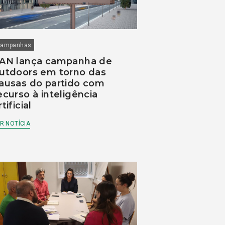
ampanhas
AN lança campanha de
utdoors em torno das
ausas do partido com
ecurso à inteligência
rtificial
R NOTÍCIA