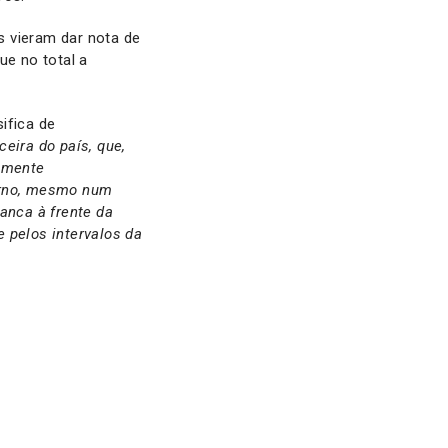
is vieram dar nota de
e no total a
ifica de
eira do país, que,
temente
erno, mesmo num
anca à frente da
 pelos intervalos da