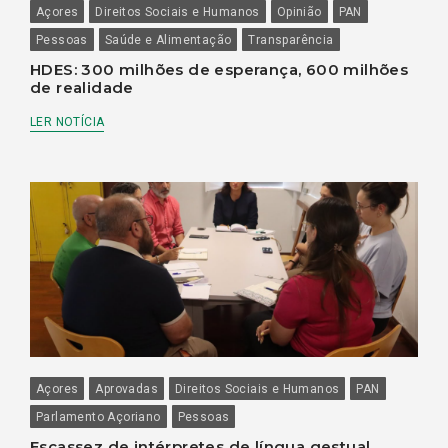
Açores
Direitos Sociais e Humanos
Opinião
PAN
Pessoas
Saúde e Alimentação
Transparência
HDES: 300 milhões de esperança, 600 milhões
de realidade
LER NOTÍCIA
Açores
Aprovadas
Direitos Sociais e Humanos
PAN
Parlamento Açoriano
Pessoas
Escassez de intérpretes de língua gestual