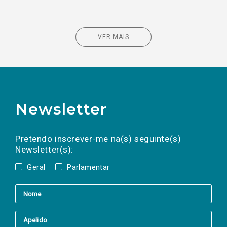
VER MAIS
Newsletter
Preencha os campos abaixo para subscrever
Nome
Apelido
E-
mail
a(s) newsletter(s).
Pretendo inscrever-me na(s) seguinte(s)
Newsletter(s):
Geral
Parlamentar