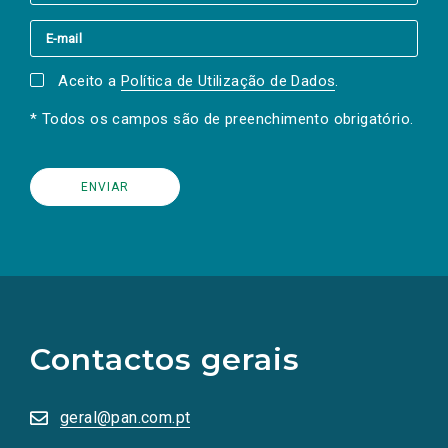
Aceito a
Política de Utilização de Dados
.
* Todos os campos são de preenchimento obrigatório.
(Os
links
para
as
Contactos gerais
redes
sociais
abrem
numa
geral@pan.com.pt
nova
aba.)