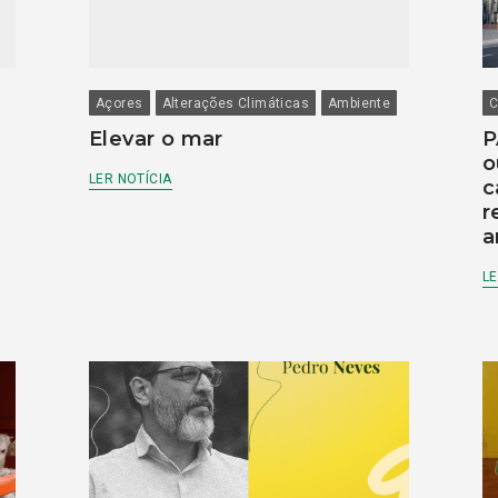
Açores
Alterações Climáticas
Ambiente
C
Elevar o mar
P
o
LER NOTÍCIA
c
r
a
LE