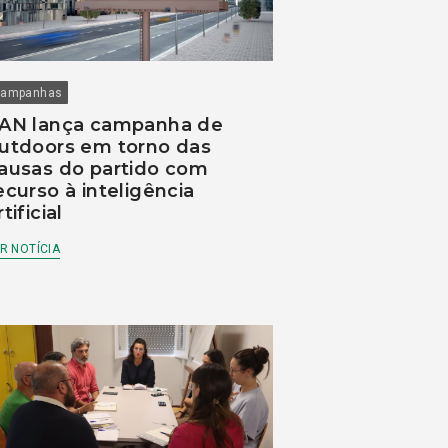
ampanhas
AN lança campanha de
utdoors em torno das
ausas do partido com
ecurso à inteligência
rtificial
R NOTÍCIA