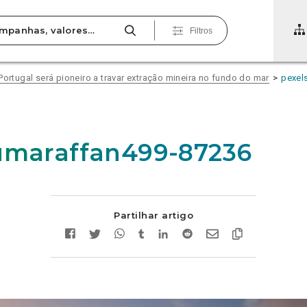
Filtros
Portugal será pioneiro a travar extração mineira no fundo do mar
pexel
umaraffan499-87236
Partilhar artigo