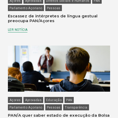
Açores
Aprovadas
Direitos Sociais e Humanos
PAN
Parlamento Açoriano
Pessoas
Escassez de intérpretes de língua gestual
preocupa PAN/Açores
LER NOTÍCIA
Açores
Aprovadas
Educação
PAN
Parlamento Açoriano
Pessoas
Transparência
PAN/A quer saber estado de execução da Bolsa