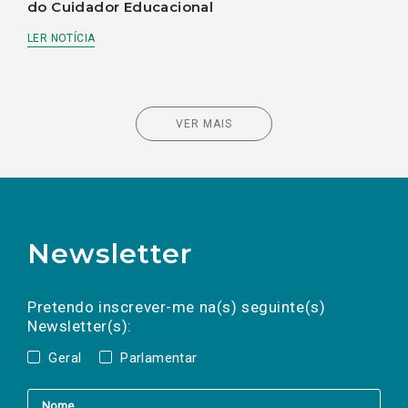
do Cuidador Educacional
LER NOTÍCIA
VER MAIS
Newsletter
Preencha os campos abaixo para subscrever
Nome
Apelido
E-
mail
a(s) newsletter(s).
Pretendo inscrever-me na(s) seguinte(s)
Newsletter(s):
Geral
Parlamentar