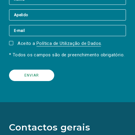
Aceito a
Política de Utilização de Dados
.
* Todos os campos são de preenchimento obrigatório.
(Os
links
para
as
Contactos gerais
redes
sociais