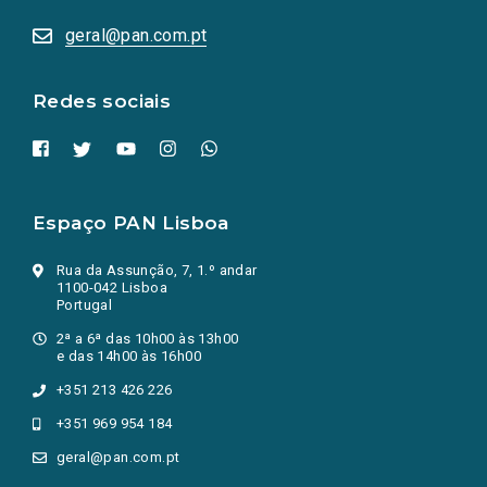
abrem
numa
geral@pan.com.pt
nova
aba.)
Redes sociais
Espaço PAN Lisboa
Rua da Assunção, 7, 1.º andar
1100-042 Lisboa
Portugal
2ª a 6ª das 10h00 às 13h00
e das 14h00 às 16h00
+351 213 426 226
+351 969 954 184
geral@pan.com.pt