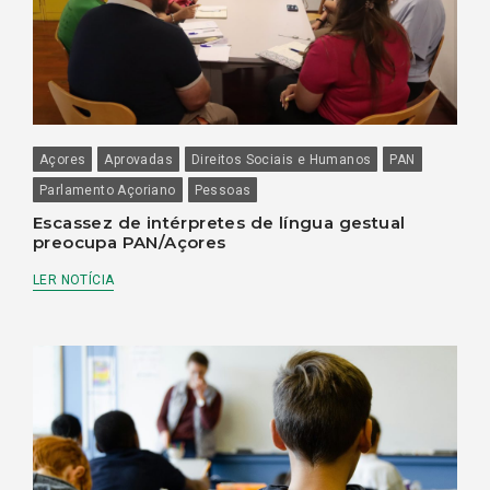
Açores
Aprovadas
Direitos Sociais e Humanos
PAN
Parlamento Açoriano
Pessoas
Escassez de intérpretes de língua gestual
preocupa PAN/Açores
LER NOTÍCIA