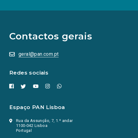
(Os
links
para
as
Contactos gerais
redes
sociais
abrem
numa
geral@pan.com.pt
nova
aba.)
Redes sociais
Espaço PAN Lisboa
Rua da Assunção, 7, 1.º andar
1100-042 Lisboa
Portugal