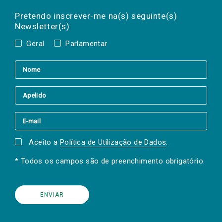
Preencha os campos abaixo para subscrever
Nome
Apelido
E-
mail
a(s) newsletter(s).
Pretendo inscrever-me na(s) seguinte(s)
Newsletter(s):
Geral
Parlamentar
Aceito a
Política de Utilização de Dados
.
* Todos os campos são de preenchimento obrigatório.