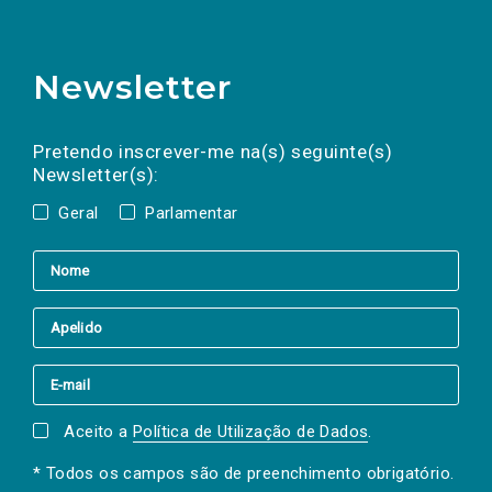
Newsletter
Preencha os campos abaixo para subscrever
Nome
Apelido
E-
mail
a(s) newsletter(s).
Pretendo inscrever-me na(s) seguinte(s)
Newsletter(s):
Geral
Parlamentar
Aceito a
Política de Utilização de Dados
.
* Todos os campos são de preenchimento obrigatório.