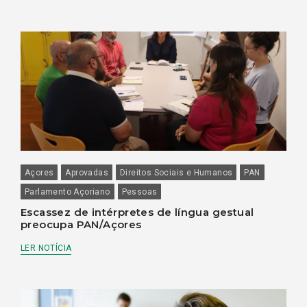
Açores
Aprovadas
Direitos Sociais e Humanos
PAN
Parlamento Açoriano
Pessoas
Escassez de intérpretes de língua gestual
preocupa PAN/Açores
LER NOTÍCIA