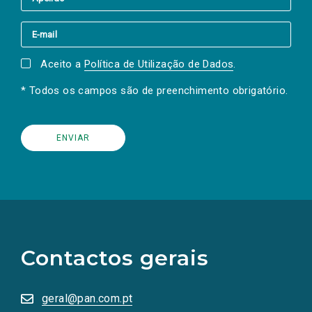
Aceito a
Política de Utilização de Dados
.
* Todos os campos são de preenchimento obrigatório.
(Os
links
para
as
Contactos gerais
redes
sociais
abrem
numa
geral@pan.com.pt
nova