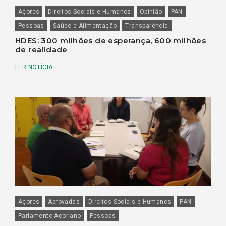
Açores
Direitos Sociais e Humanos
Opinião
PAN
Pessoas
Saúde e Alimentação
Transparência
HDES: 300 milhões de esperança, 600 milhões
de realidade
LER NOTÍCIA
Açores
Aprovadas
Direitos Sociais e Humanos
PAN
Parlamento Açoriano
Pessoas