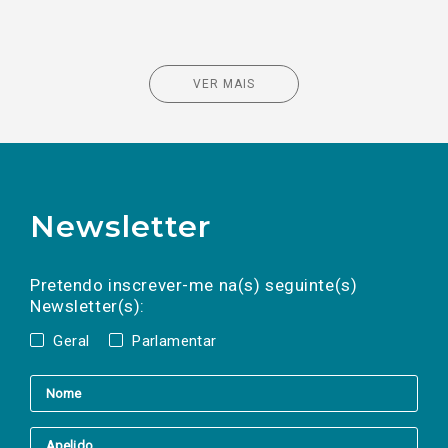
VER MAIS
Newsletter
Preencha os campos abaixo para subscrever
Nome
Apelido
E-
mail
a(s) newsletter(s).
Pretendo inscrever-me na(s) seguinte(s)
Newsletter(s):
Geral
Parlamentar