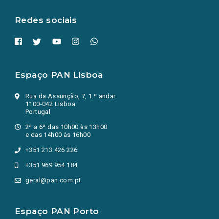
aba.)
Redes sociais
Espaço PAN Lisboa
Rua da Assunção, 7, 1.º andar
1100-042 Lisboa
Portugal
2ª a 6ª das 10h00 às 13h00
e das 14h00 às 16h00
+351 213 426 226
+351 969 954 184
geral@pan.com.pt
Espaço PAN Porto