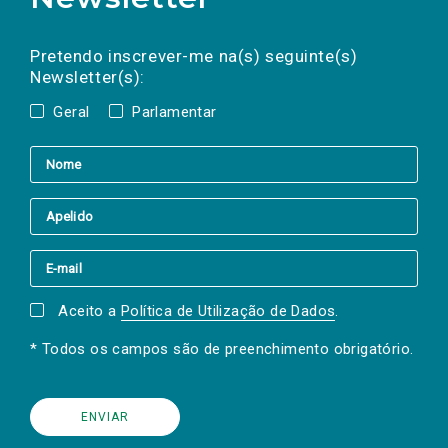
Preencha os campos abaixo para subscrever
Nome
Apelido
E-
mail
a(s) newsletter(s).
Pretendo inscrever-me na(s) seguinte(s)
Newsletter(s):
Geral
Parlamentar
Aceito a
Política de Utilização de Dados
.
* Todos os campos são de preenchimento obrigatório.