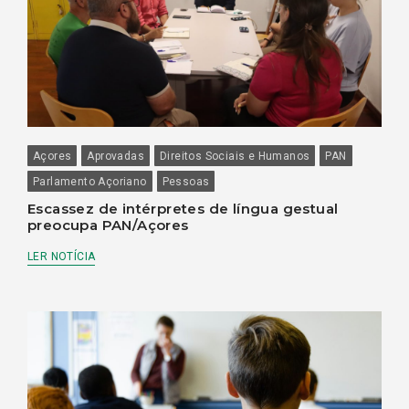
Açores
Aprovadas
Direitos Sociais e Humanos
PAN
Parlamento Açoriano
Pessoas
Escassez de intérpretes de língua gestual
preocupa PAN/Açores
LER NOTÍCIA