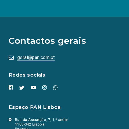
(Os
links
para
as
Contactos gerais
redes
sociais
abrem
numa
geral@pan.com.pt
nova
aba.)
Redes sociais
Espaço PAN Lisboa
Rua da Assunção, 7, 1.º andar
1100-042 Lisboa
Portugal