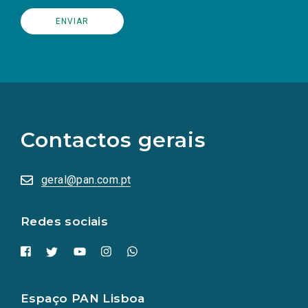
(Os
links
para
as
Contactos gerais
redes
sociais
abrem
numa
geral@pan.com.pt
nova
aba.)
Redes sociais
Espaço PAN Lisboa