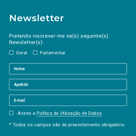
Newsletter
Preencha os campos abaixo para subscrever
Nome
Apelido
E-
mail
a(s) newsletter(s).
Pretendo inscrever-me na(s) seguinte(s)
Newsletter(s):
Geral
Parlamentar
Aceito a
Política de Utilização de Dados
.
* Todos os campos são de preenchimento obrigatório.