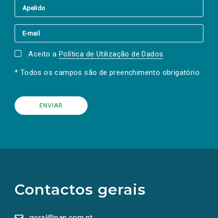
Aceito a
Política de Utilização de Dados
.
* Todos os campos são de preenchimento obrigatório.
(Os
links
para
as
Contactos gerais
redes
sociais
abrem
numa
geral@pan.com.pt