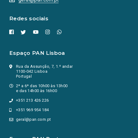
nova
aba.)
Redes sociais
Espaço PAN Lisboa
Rua da Assunção, 7, 1.º andar
1100-042 Lisboa
Portugal
2ª a 6ª das 10h00 às 13h00
e das 14h00 às 16h00
+351 213 426 226
+351 969 954 184
geral@pan.com.pt