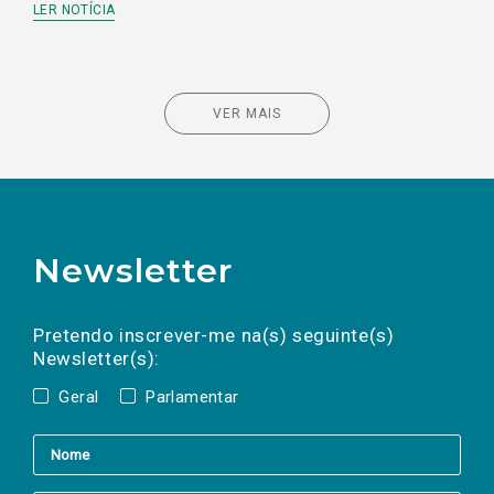
LER NOTÍCIA
VER MAIS
Newsletter
Preencha os campos abaixo para subscrever
Nome
Apelido
E-
mail
a(s) newsletter(s).
Pretendo inscrever-me na(s) seguinte(s)
Newsletter(s):
Geral
Parlamentar