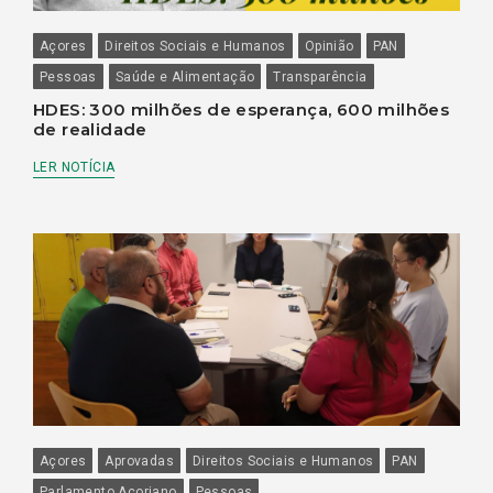
Açores
Direitos Sociais e Humanos
Opinião
PAN
Pessoas
Saúde e Alimentação
Transparência
HDES: 300 milhões de esperança, 600 milhões
de realidade
LER NOTÍCIA
Açores
Aprovadas
Direitos Sociais e Humanos
PAN
Parlamento Açoriano
Pessoas