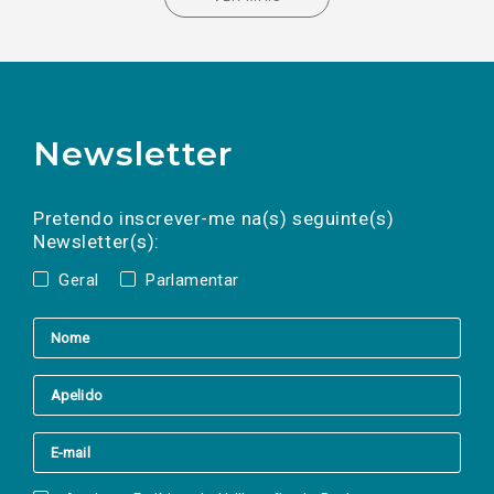
Newsletter
Preencha os campos abaixo para subscrever
Nome
Apelido
E-
mail
a(s) newsletter(s).
Pretendo inscrever-me na(s) seguinte(s)
Newsletter(s):
Geral
Parlamentar