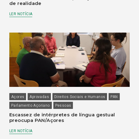
de realidade
LER NOTÍCIA
Açores
Aprovadas
Direitos Sociais e Humanos
PAN
Parlamento Açoriano
Pessoas
Escassez de intérpretes de língua gestual
preocupa PAN/Açores
LER NOTÍCIA