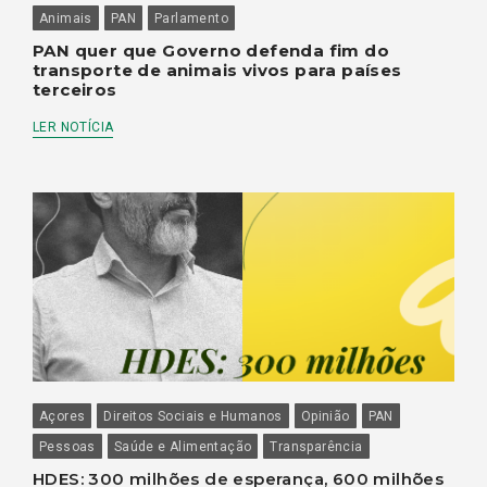
Animais
PAN
Parlamento
PAN quer que Governo defenda fim do
transporte de animais vivos para países
terceiros
LER NOTÍCIA
Açores
Direitos Sociais e Humanos
Opinião
PAN
Pessoas
Saúde e Alimentação
Transparência
HDES: 300 milhões de esperança, 600 milhões