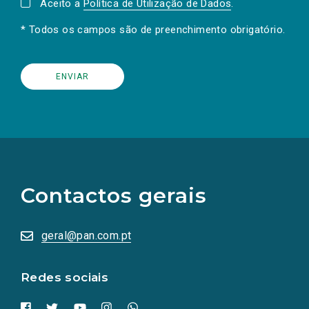
Aceito a
Política de Utilização de Dados
.
* Todos os campos são de preenchimento obrigatório.
(Os
links
para
as
Contactos gerais
redes
sociais
abrem
numa
geral@pan.com.pt
nova
aba.)
Redes sociais