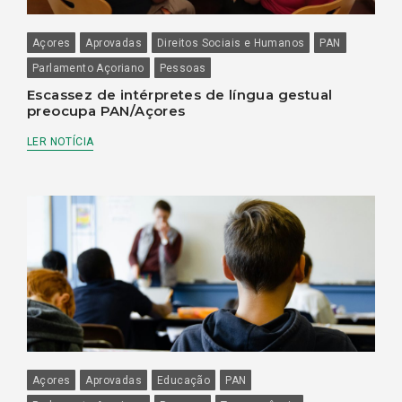
Açores
Aprovadas
Direitos Sociais e Humanos
PAN
Parlamento Açoriano
Pessoas
Escassez de intérpretes de língua gestual
preocupa PAN/Açores
LER NOTÍCIA
Açores
Aprovadas
Educação
PAN