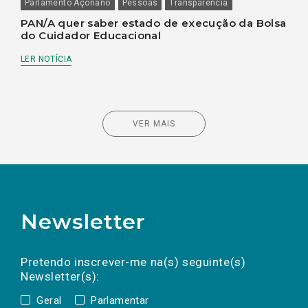
Parlamento Açoriano
Pessoas
Transparência
PAN/A quer saber estado de execução da Bolsa
do Cuidador Educacional
LER NOTÍCIA
VER MAIS
Newsletter
Preencha os campos abaixo para subscrever
Nome
Apelido
E-
mail
a(s) newsletter(s).
Pretendo inscrever-me na(s) seguinte(s)
Newsletter(s):
Geral
Parlamentar