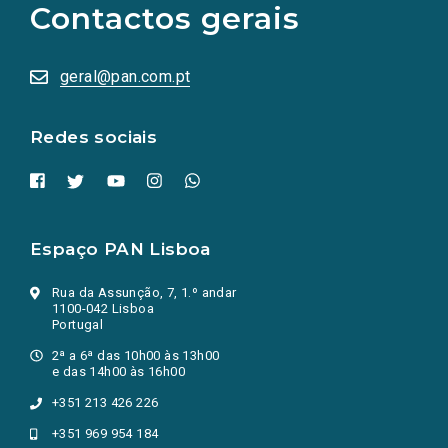
Contactos gerais
redes
sociais
abrem
numa
geral@pan.com.pt
nova
aba.)
Redes sociais
Espaço PAN Lisboa
Rua da Assunção, 7, 1.º andar
1100-042 Lisboa
Portugal
2ª a 6ª das 10h00 às 13h00
e das 14h00 às 16h00
+351 213 426 226
+351 969 954 184