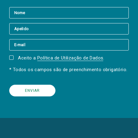
Aceito a
Política de Utilização de Dados
.
* Todos os campos são de preenchimento obrigatório.
(Os
links
para
as