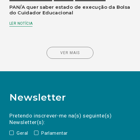
PAN/A quer saber estado de execução da Bolsa
do Cuidador Educacional
LER NOTÍCIA
VER MAIS
Newsletter
Preencha os campos abaixo para subscrever
Nome
Apelido
E-
mail
a(s) newsletter(s).
Pretendo inscrever-me na(s) seguinte(s)
Newsletter(s):
Geral
Parlamentar