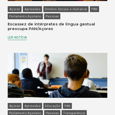
Açores
Aprovadas
Direitos Sociais e Humanos
PAN
Parlamento Açoriano
Pessoas
Escassez de intérpretes de língua gestual
preocupa PAN/Açores
LER NOTÍCIA
Açores
Aprovadas
Educação
PAN
Parlamento Açoriano
Pessoas
Transparência