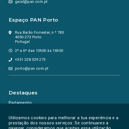
geral@pan.com.pt
Espaço PAN Porto
Rua Barão Forrester, n.º 783
4050-273 Porto
Portugal
2ª a 6ª das 10h00 às 16h00
+351 228 329 273
porto@pan.com.pt
Destaques
Parlamento
Ação Política
Utilizamos cookies para melhorar a tua experiência e a
prestação dos nossos serviços. Se continuares a
navegar, consideramos que aceitas essa utilização.