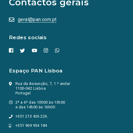
Contactos gerais
redes
sociais
abrem
numa
geral@pan.com.pt
nova
aba.)
Redes sociais
Espaço PAN Lisboa
Rua da Assunção, 7, 1.º andar
1100-042 Lisboa
Portugal
2ª a 6ª das 10h00 às 13h00
e das 14h00 às 16h00
+351 213 426 226
+351 969 954 184