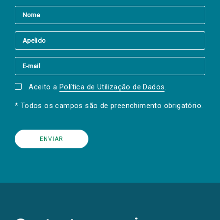
Aceito a
Política de Utilização de Dados
.
* Todos os campos são de preenchimento obrigatório.
(Os
links
para
as