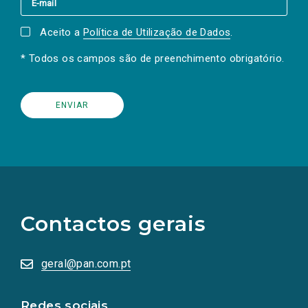
Aceito a
Política de Utilização de Dados
.
* Todos os campos são de preenchimento obrigatório.
(Os
links
para
as
Contactos gerais
redes
sociais
abrem
numa
geral@pan.com.pt
nova
aba.)
Redes sociais