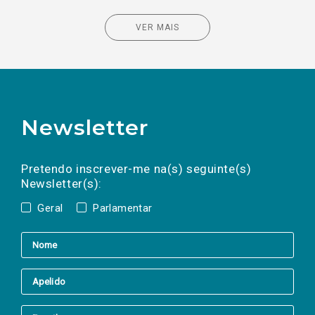
VER MAIS
Newsletter
Preencha os campos abaixo para subscrever
Nome
Apelido
E-
mail
a(s) newsletter(s).
Pretendo inscrever-me na(s) seguinte(s)
Newsletter(s):
Geral
Parlamentar