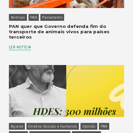
Animais
PAN
Parlamento
PAN quer que Governo defenda fim do
transporte de animais vivos para países
terceiros
LER NOTÍCIA
Açores
Direitos Sociais e Humanos
Opinião
PAN