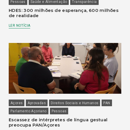
Pessoas
Saúde e Alimentação
Transparência
HDES: 300 milhões de esperança, 600 milhões
de realidade
LER NOTÍCIA
Açores
Aprovadas
Direitos Sociais e Humanos
PAN
Parlamento Açoriano
Pessoas
Escassez de intérpretes de língua gestual
preocupa PAN/Açores