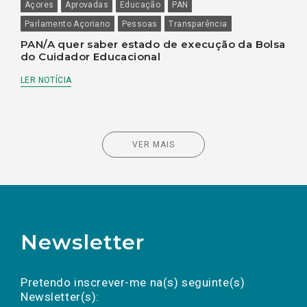
Açores
Aprovadas
Educação
PAN
Parlamento Açoriano
Pessoas
Transparência
PAN/A quer saber estado de execução da Bolsa
do Cuidador Educacional
LER NOTÍCIA
VER MAIS
Newsletter
Preencha os campos abaixo para subscrever
Nome
Apelido
E-
mail
a(s) newsletter(s).
Pretendo inscrever-me na(s) seguinte(s)
Newsletter(s):