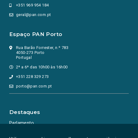
+351 969 954 184
geral@pan.com.pt
Espaço PAN Porto
Rua Barão Forrester, n.º 783
4050-273 Porto
Portugal
2ª a 6ª das 10h00 às 16h00
+351 228 329 273
porto@pan.com.pt
Destaques
Parlamento
Ação Política