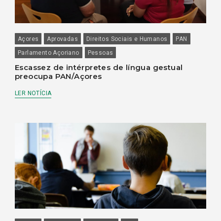
Açores
Aprovadas
Direitos Sociais e Humanos
PAN
Parlamento Açoriano
Pessoas
Escassez de intérpretes de língua gestual
preocupa PAN/Açores
LER NOTÍCIA