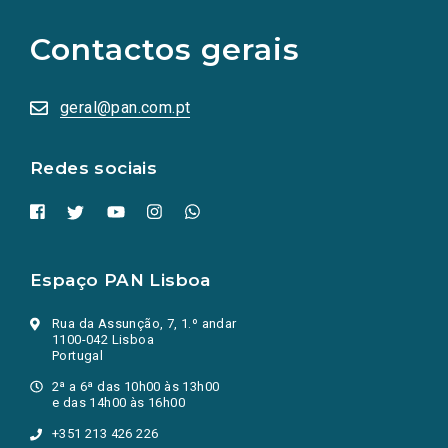
para
as
Contactos gerais
redes
sociais
abrem
numa
geral@pan.com.pt
nova
aba.)
Redes sociais
Espaço PAN Lisboa
Rua da Assunção, 7, 1.º andar
1100-042 Lisboa
Portugal
2ª a 6ª das 10h00 às 13h00
e das 14h00 às 16h00
+351 213 426 226