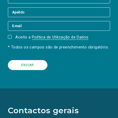
Aceito a
Política de Utilização de Dados
.
* Todos os campos são de preenchimento obrigatório.
(Os
links
para
as
Contactos gerais
redes
sociais