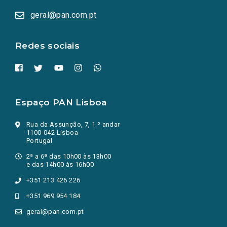
abrem
numa
geral@pan.com.pt
nova
aba.)
Redes sociais
Espaço PAN Lisboa
Rua da Assunção, 7, 1.º andar
1100-042 Lisboa
Portugal
2ª a 6ª das 10h00 às 13h00
e das 14h00 às 16h00
+351 213 426 226
+351 969 954 184
geral@pan.com.pt