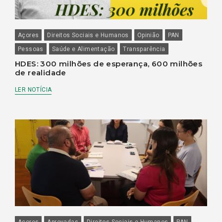
Açores
Direitos Sociais e Humanos
Opinião
PAN
Pessoas
Saúde e Alimentação
Transparência
HDES: 300 milhões de esperança, 600 milhões
de realidade
LER NOTÍCIA
Açores
Aprovadas
Direitos Sociais e Humanos
PAN