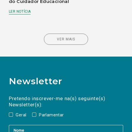
do Cuidador Educacional
LER NOTÍCIA
VER MAIS
Newsletter
Preencha os campos abaixo para subscrever
Nome
Apelido
E-
mail
a(s) newsletter(s).
Pretendo inscrever-me na(s) seguinte(s)
Newsletter(s):
Geral
Parlamentar