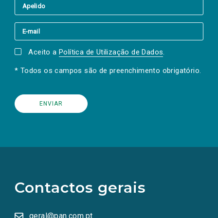
Aceito a
Política de Utilização de Dados
.
* Todos os campos são de preenchimento obrigatório.
(Os
links
para
as
Contactos gerais
redes
sociais
abrem
numa
geral@pan.com.pt