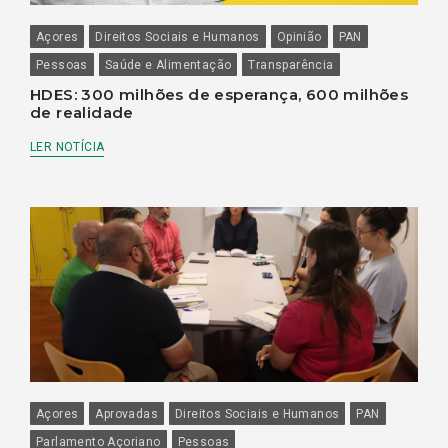
Açores
Direitos Sociais e Humanos
Opinião
PAN
Pessoas
Saúde e Alimentação
Transparência
HDES: 300 milhões de esperança, 600 milhões
de realidade
LER NOTÍCIA
Açores
Aprovadas
Direitos Sociais e Humanos
PAN
Parlamento Açoriano
Pessoas