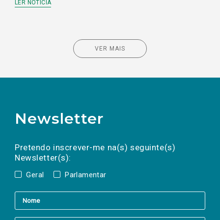
LER NOTÍCIA
VER MAIS
Newsletter
Preencha os campos abaixo para subscrever
Nome
Apelido
E-
mail
a(s) newsletter(s).
Pretendo inscrever-me na(s) seguinte(s)
Newsletter(s):
Geral
Parlamentar