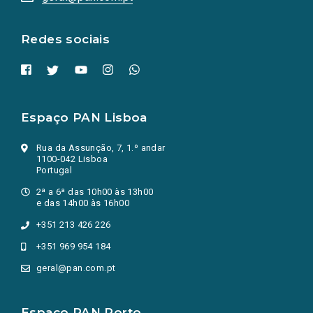
nova
aba.)
Redes sociais
Espaço PAN Lisboa
Rua da Assunção, 7, 1.º andar
1100-042 Lisboa
Portugal
2ª a 6ª das 10h00 às 13h00
e das 14h00 às 16h00
+351 213 426 226
+351 969 954 184
geral@pan.com.pt
Espaço PAN Porto