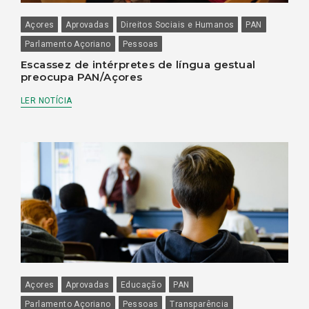
Açores
Aprovadas
Direitos Sociais e Humanos
PAN
Parlamento Açoriano
Pessoas
Escassez de intérpretes de língua gestual
preocupa PAN/Açores
LER NOTÍCIA
Açores
Aprovadas
Educação
PAN
Parlamento Açoriano
Pessoas
Transparência