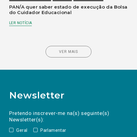
PAN/A quer saber estado de execução da Bolsa
do Cuidador Educacional
LER NOTÍCIA
VER MAIS
Newsletter
Preencha os campos abaixo para subscrever
Nome
Apelido
E-
mail
a(s) newsletter(s).
Pretendo inscrever-me na(s) seguinte(s)
Newsletter(s):
Geral
Parlamentar