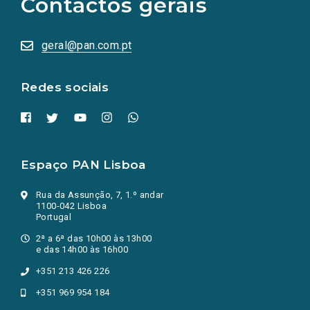
Contactos gerais
redes
sociais
abrem
numa
geral@pan.com.pt
nova
aba.)
Redes sociais
Espaço PAN Lisboa
Rua da Assunção, 7, 1.º andar
1100-042 Lisboa
Portugal
2ª a 6ª das 10h00 às 13h00
e das 14h00 às 16h00
+351 213 426 226
+351 969 954 184