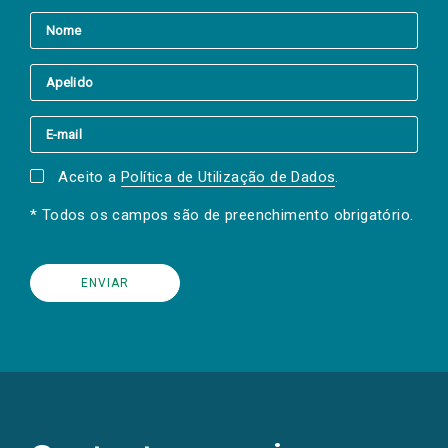
Aceito a
Política de Utilização de Dados
.
* Todos os campos são de preenchimento obrigatório.
(Os
links
para
as