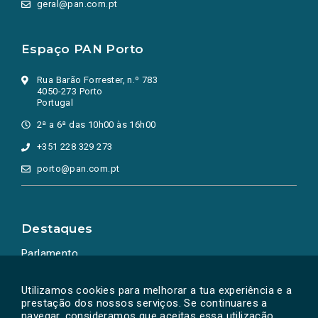
geral@pan.com.pt
Espaço PAN Porto
Rua Barão Forrester, n.º 783
4050-273 Porto
Portugal
2ª a 6ª das 10h00 às 16h00
+351 228 329 273
porto@pan.com.pt
Destaques
Parlamento
Ação Política
Utilizamos cookies para melhorar a tua experiência e a
prestação dos nossos serviços. Se continuares a
navegar, consideramos que aceitas essa utilização.