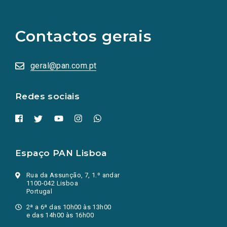
links
para
as
Contactos gerais
redes
sociais
abrem
numa
geral@pan.com.pt
nova
aba.)
Redes sociais
Espaço PAN Lisboa
Rua da Assunção, 7, 1.º andar
1100-042 Lisboa
Portugal
2ª a 6ª das 10h00 às 13h00
e das 14h00 às 16h00