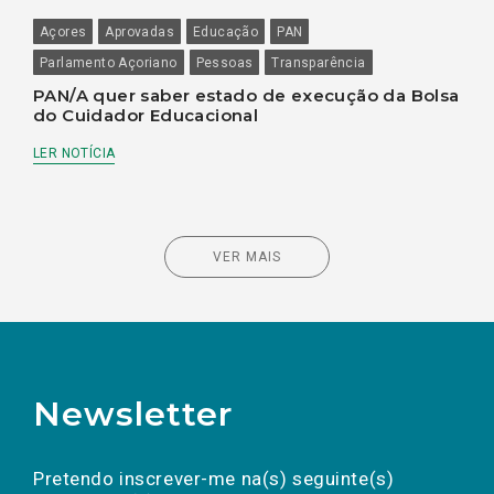
Açores
Aprovadas
Educação
PAN
Parlamento Açoriano
Pessoas
Transparência
PAN/A quer saber estado de execução da Bolsa
do Cuidador Educacional
LER NOTÍCIA
VER MAIS
Newsletter
Preencha os campos abaixo para subscrever
Nome
Apelido
E-
mail
a(s) newsletter(s).
Pretendo inscrever-me na(s) seguinte(s)