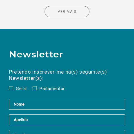
VER MAIS
Newsletter
Preencha os campos abaixo para subscrever
Nome
Apelido
E-
mail
a(s) newsletter(s).
Pretendo inscrever-me na(s) seguinte(s)
Newsletter(s):
Geral
Parlamentar