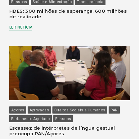
Pessoas
Saúde e Alimentação
Transparência
HDES: 300 milhões de esperança, 600 milhões
de realidade
LER NOTÍCIA
Açores
Aprovadas
Direitos Sociais e Humanos
PAN
Parlamento Açoriano
Pessoas
Escassez de intérpretes de língua gestual
preocupa PAN/Açores