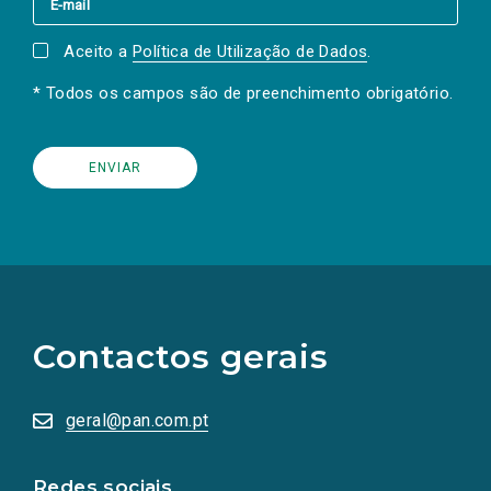
Aceito a
Política de Utilização de Dados
.
* Todos os campos são de preenchimento obrigatório.
(Os
links
para
as
Contactos gerais
redes
sociais
abrem
numa
geral@pan.com.pt
nova
aba.)
Redes sociais