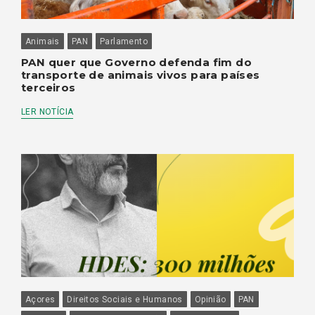
Animais
PAN
Parlamento
PAN quer que Governo defenda fim do
transporte de animais vivos para países
terceiros
LER NOTÍCIA
Açores
Direitos Sociais e Humanos
Opinião
PAN