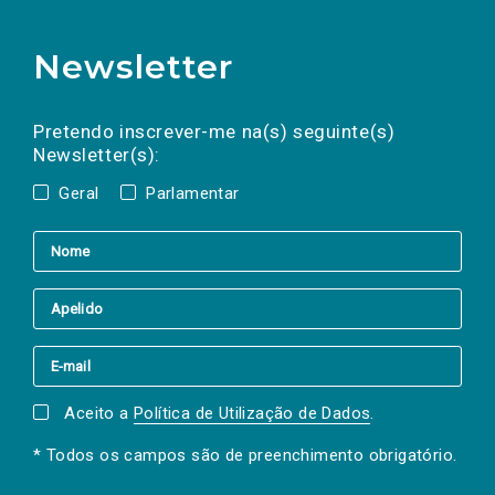
Newsletter
Preencha os campos abaixo para subscrever
Nome
Apelido
E-
mail
a(s) newsletter(s).
Pretendo inscrever-me na(s) seguinte(s)
Newsletter(s):
Geral
Parlamentar
Aceito a
Política de Utilização de Dados
.
* Todos os campos são de preenchimento obrigatório.