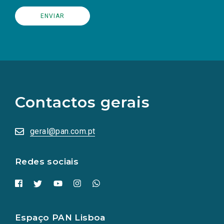
(Os
links
para
as
Contactos gerais
redes
sociais
abrem
numa
geral@pan.com.pt
nova
aba.)
Redes sociais
Espaço PAN Lisboa