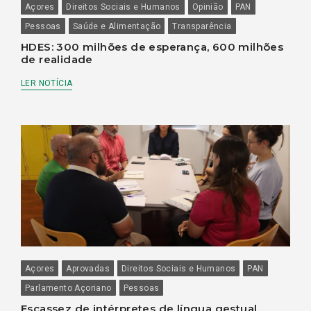
Açores
Direitos Sociais e Humanos
Opinião
PAN
Pessoas
Saúde e Alimentação
Transparência
HDES: 300 milhões de esperança, 600 milhões
de realidade
LER NOTÍCIA
Açores
Aprovadas
Direitos Sociais e Humanos
PAN
Parlamento Açoriano
Pessoas
Escassez de intérpretes de língua gestual