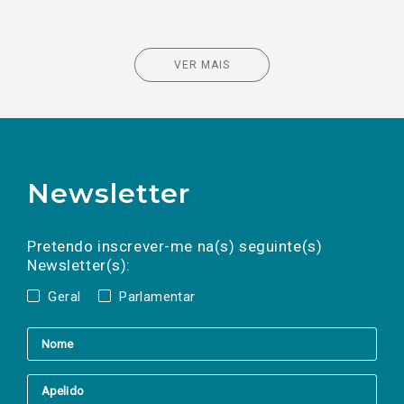
VER MAIS
Newsletter
Preencha os campos abaixo para subscrever
Nome
Apelido
E-
mail
a(s) newsletter(s).
Pretendo inscrever-me na(s) seguinte(s)
Newsletter(s):
Geral
Parlamentar