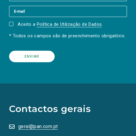
Aceito a
Política de Utilização de Dados
.
* Todos os campos são de preenchimento obrigatório.
(Os
links
para
as
Contactos gerais
redes
sociais
abrem
numa
geral@pan.com.pt
nova
aba.)