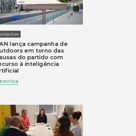
ampanhas
AN lança campanha de
utdoors em torno das
ausas do partido com
ecurso à inteligência
rtificial
R NOTÍCIA