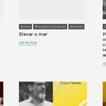
Açores
Alterações Climáticas
Ambiente
C
Elevar o mar
P
o
LER NOTÍCIA
c
r
a
LE