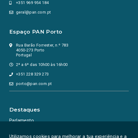
+351 969 954 184
geral@pan.com.pt
Espaço PAN Porto
Rua Barão Forrester, n.º 783
4050-273 Porto
Portugal
2ª a 6ª das 10h00 às 16h00
+351 228 329 273
porto@pan.com.pt
Destaques
Parlamento
Ação Política
Utilizamos cookies para melhorar a tua experiência e a