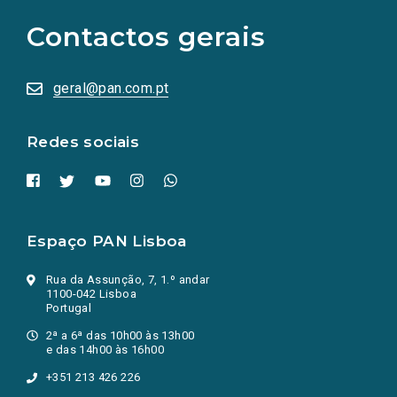
para
as
Contactos gerais
redes
sociais
abrem
numa
geral@pan.com.pt
nova
aba.)
Redes sociais
Espaço PAN Lisboa
Rua da Assunção, 7, 1.º andar
1100-042 Lisboa
Portugal
2ª a 6ª das 10h00 às 13h00
e das 14h00 às 16h00
+351 213 426 226