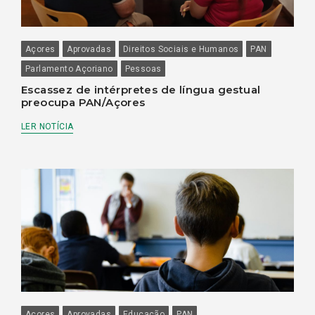
Açores
Aprovadas
Direitos Sociais e Humanos
PAN
Parlamento Açoriano
Pessoas
Escassez de intérpretes de língua gestual
preocupa PAN/Açores
LER NOTÍCIA
Açores
Aprovadas
Educação
PAN