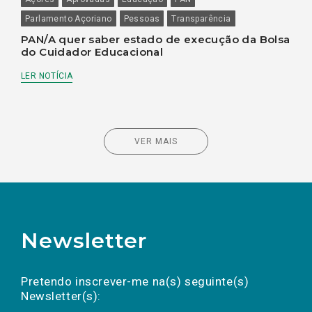
Parlamento Açoriano
Pessoas
Transparência
PAN/A quer saber estado de execução da Bolsa
do Cuidador Educacional
LER NOTÍCIA
VER MAIS
Newsletter
Preencha os campos abaixo para subscrever
Nome
Apelido
E-
mail
a(s) newsletter(s).
Pretendo inscrever-me na(s) seguinte(s)
Newsletter(s):