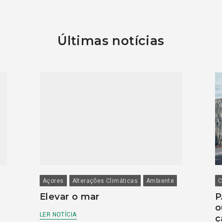
Últimas notícias
Açores
Alterações Climáticas
Ambiente
C
Elevar o mar
P
o
LER NOTÍCIA
c