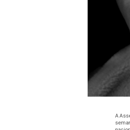
A Asse
seman
nacion