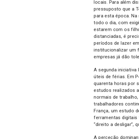
locais. Para além d
pressuposto que a Te
para esta época. Na
todo o dia, com exig
estarem com os filh
distanciadas, é prec
períodos de lazer em
institucionalizar um
empresas já dão tol
A segunda iniciativa
úteis de férias. Em 
quarenta horas por 
estudos realizados a
normais de trabalho,
trabalhadores conti
França, um estudo d
ferramentas digitais
“direito a desligar”
A perceção dominant