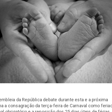
mbleia da República debate durante esta e a próxima
a a consagração da terça-feira de Carnaval como feria
al obrigatório e a reposição dos 25 dias úteis de férias,