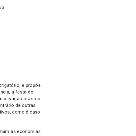
as
brigatório, e propõe
ncia, a festa do
preservar ao máximo
ntrário de outras
ativos, como é caso
animam as economias