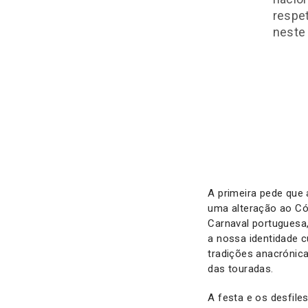
respet
neste
A primeira pede que 
uma alteração ao Cód
Carnaval portuguesa
a nossa identidade c
tradições anacrónica
das touradas.
A festa e os desfil