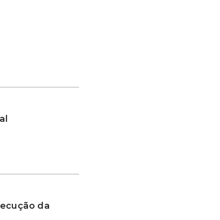
al
xecução da