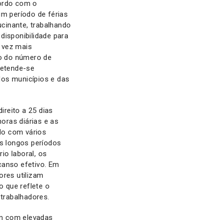
cordo com o
um período de férias
cinante, trabalhando
disponibilidade para
 vez mais
to do número de
retende-se
 dos municípios e das
ireito a 25 dias
horas diárias e as
do com vários
os longos períodos
io laboral, os
canso efetivo. Em
res utilizam
o que reflete o
 trabalhadores.
em com elevadas