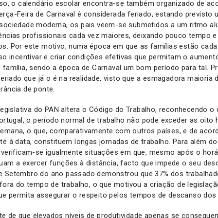
isso, o calendário escolar encontra-se também organizado de a
rça-Feira de Carnaval é considerada feriado, estando previsto 
 sociedade moderna, os pais veem-se submetidos a um ritmo alu
ências profissionais cada vez maiores, deixando pouco tempo e 
os. Por este motivo, numa época em que as famílias estão cada
iso incentivar e criar condições efetivas que permitam o aumen
 família, sendo a época de Carnaval um bom período para tal. P
 feriado que já o é na realidade, visto que a esmagadora maioria
erância de ponte.
 legislativa do PAN altera o Código do Trabalho, reconhecendo o d
Portugal, o período normal de trabalho não pode exceder as oito 
semana, o que, comparativamente com outros países, e de acor
té à data, constituem longas jornadas de trabalho. Para além d
 verificam-se igualmente situações em que, mesmo após o horár
nuam a exercer funções à distância, facto que impede o seu des
e Setembro do ano passado demonstrou que 37% dos trabalhado
 fora do tempo de trabalho, o que motivou a criação de legislaçã
, que permita assegurar o respeito pelos tempos de descanso dos
e de que elevados níveis de produtividade apenas se consegu