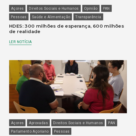
Açores
Direitos Sociais e Humanos
Opinião
PAN
Pessoas
Saúde e Alimentação
Transparência
HDES: 300 milhões de esperança, 600 milhões
de realidade
LER NOTÍCIA
Açores
Aprovadas
Direitos Sociais e Humanos
PAN
Parlamento Açoriano
Pessoas