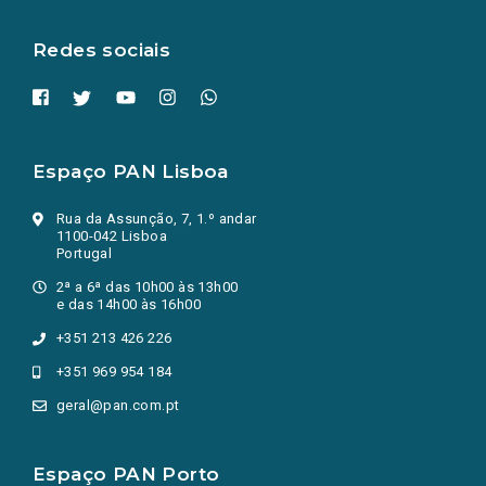
aba.)
Redes sociais
Espaço PAN Lisboa
Rua da Assunção, 7, 1.º andar
1100-042 Lisboa
Portugal
2ª a 6ª das 10h00 às 13h00
e das 14h00 às 16h00
+351 213 426 226
+351 969 954 184
geral@pan.com.pt
Espaço PAN Porto