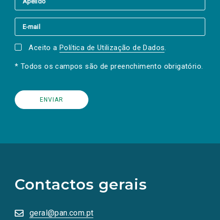
Aceito a
Política de Utilização de Dados
.
* Todos os campos são de preenchimento obrigatório.
(Os
links
para
as
Contactos gerais
redes
sociais
abrem
numa
geral@pan.com.pt
nova