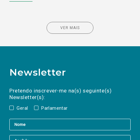
VER MAIS
Newsletter
Preencha os campos abaixo para subscrever
Nome
Apelido
E-
mail
a(s) newsletter(s).
Pretendo inscrever-me na(s) seguinte(s)
Newsletter(s):
Geral
Parlamentar