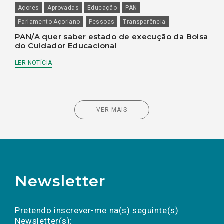
Açores
Aprovadas
Educação
PAN
Parlamento Açoriano
Pessoas
Transparência
PAN/A quer saber estado de execução da Bolsa
do Cuidador Educacional
LER NOTÍCIA
VER MAIS
Newsletter
Preencha os campos abaixo para subscrever
Nome
Apelido
E-
mail
a(s) newsletter(s).
Pretendo inscrever-me na(s) seguinte(s)
Newsletter(s):