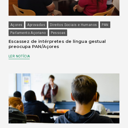
Açores
Aprovadas
Direitos Sociais e Humanos
PAN
Parlamento Açoriano
Pessoas
Escassez de intérpretes de língua gestual
preocupa PAN/Açores
LER NOTÍCIA