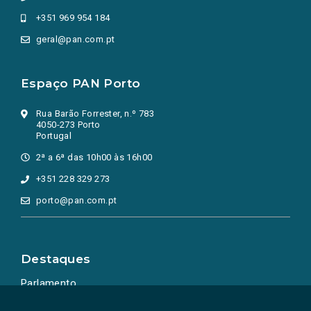
+351 969 954 184
geral@pan.com.pt
Espaço PAN Porto
Rua Barão Forrester, n.º 783
4050-273 Porto
Portugal
2ª a 6ª das 10h00 às 16h00
+351 228 329 273
porto@pan.com.pt
Destaques
Parlamento
Ação Política