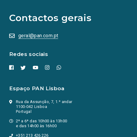
links
para
as
Contactos gerais
redes
sociais
abrem
numa
geral@pan.com.pt
nova
aba.)
Redes sociais
Espaço PAN Lisboa
Rua da Assunção, 7, 1.º andar
1100-042 Lisboa
Portugal
2ª a 6ª das 10h00 às 13h00
e das 14h00 às 16h00
+351 213 426 226