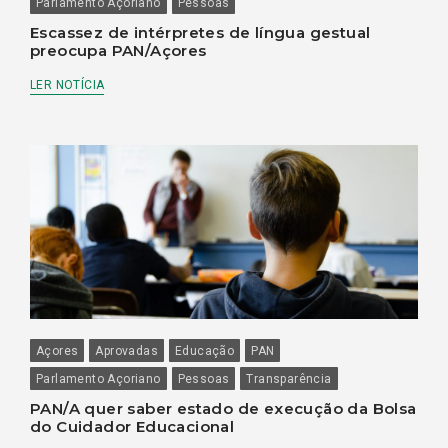
Parlamento Açoriano
Pessoas
Escassez de intérpretes de língua gestual
preocupa PAN/Açores
LER NOTÍCIA
Açores
Aprovadas
Educação
PAN
Parlamento Açoriano
Pessoas
Transparência
PAN/A quer saber estado de execução da Bolsa
do Cuidador Educacional