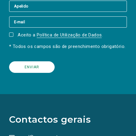
Aceito a
Política de Utilização de Dados
.
* Todos os campos são de preenchimento obrigatório.
(Os
links
para
as
Contactos gerais
redes
sociais
abrem
numa