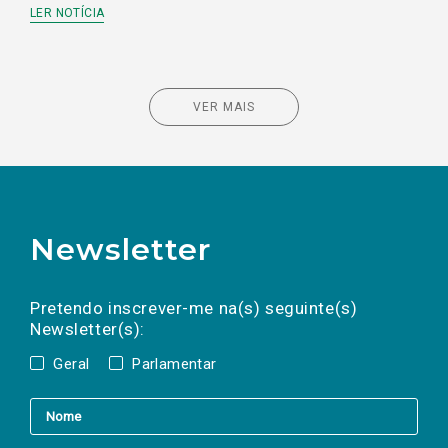
LER NOTÍCIA
VER MAIS
Newsletter
Preencha os campos abaixo para subscrever
Nome
Apelido
E-
mail
a(s) newsletter(s).
Pretendo inscrever-me na(s) seguinte(s)
Newsletter(s):
Geral
Parlamentar