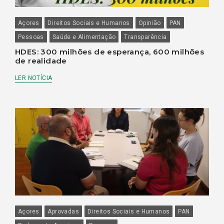
Açores
Direitos Sociais e Humanos
Opinião
PAN
Pessoas
Saúde e Alimentação
Transparência
HDES: 300 milhões de esperança, 600 milhões
de realidade
LER NOTÍCIA
Açores
Aprovadas
Direitos Sociais e Humanos
PAN