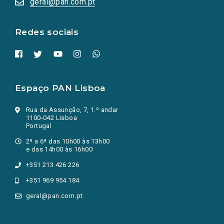
geral@pan.com.pt
nova
aba.)
Redes sociais
Espaço PAN Lisboa
Rua da Assunção, 7, 1.º andar
1100-042 Lisboa
Portugal
2ª a 6ª das 10h00 às 13h00
e das 14h00 às 16h00
+351 213 426 226
+351 969 954 184
geral@pan.com.pt