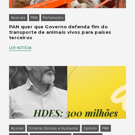
Animais
PAN
Parlamento
PAN quer que Governo defenda fim do
transporte de animais vivos para países
terceiros
LER NOTÍCIA
Açores
Direitos Sociais e Humanos
Opinião
PAN