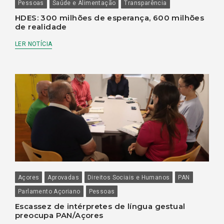
Pessoas
Saúde e Alimentação
Transparência
HDES: 300 milhões de esperança, 600 milhões
de realidade
LER NOTÍCIA
Açores
Aprovadas
Direitos Sociais e Humanos
PAN
Parlamento Açoriano
Pessoas
Escassez de intérpretes de língua gestual
preocupa PAN/Açores