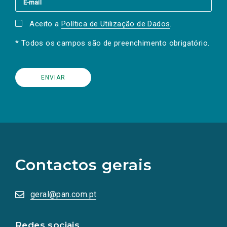
Aceito a
Política de Utilização de Dados
.
* Todos os campos são de preenchimento obrigatório.
(Os
links
para
as
Contactos gerais
redes
sociais
abrem
numa
geral@pan.com.pt
nova
aba.)
Redes sociais