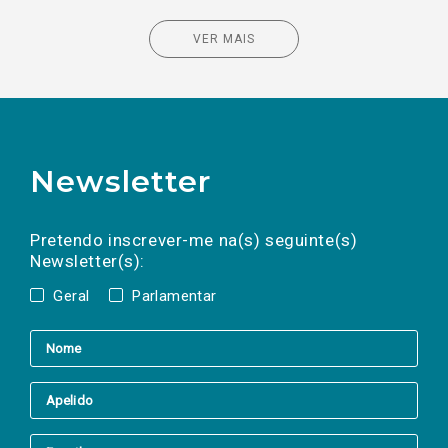
VER MAIS
Newsletter
Preencha os campos abaixo para subscrever
Nome
Apelido
E-
mail
a(s) newsletter(s).
Pretendo inscrever-me na(s) seguinte(s)
Newsletter(s):
Geral
Parlamentar