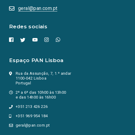
abrem
numa
geral@pan.com.pt
nova
aba.)
Redes sociais
Espaço PAN Lisboa
Rua da Assunção, 7, 1.º andar
1100-042 Lisboa
Portugal
2ª a 6ª das 10h00 às 13h00
e das 14h00 às 16h00
+351 213 426 226
+351 969 954 184
geral@pan.com.pt