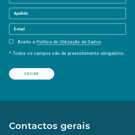
Aceito a
Política de Utilização de Dados
.
* Todos os campos são de preenchimento obrigatório.
(Os
links
para
as
Contactos gerais
redes
sociais