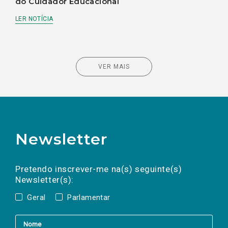
do Cuidador Educacional
LER NOTÍCIA
VER MAIS
Newsletter
Preencha os campos abaixo para subscrever
Nome
Apelido
E-
mail
a(s) newsletter(s).
Pretendo inscrever-me na(s) seguinte(s)
Newsletter(s):
Geral
Parlamentar