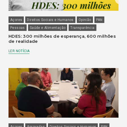
Açores
Direitos Sociais e Humanos
Opinião
PAN
Pessoas
Saúde e Alimentação
Transparência
HDES: 300 milhões de esperança, 600 milhões
de realidade
LER NOTÍCIA
Açores
Aprovadas
Direitos Sociais e Humanos
PAN