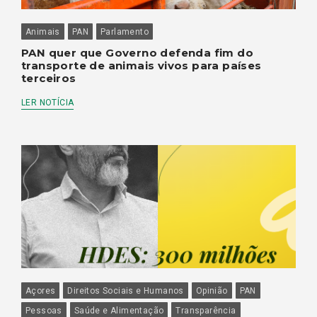
Animais
PAN
Parlamento
PAN quer que Governo defenda fim do
transporte de animais vivos para países
terceiros
LER NOTÍCIA
Açores
Direitos Sociais e Humanos
Opinião
PAN
Pessoas
Saúde e Alimentação
Transparência