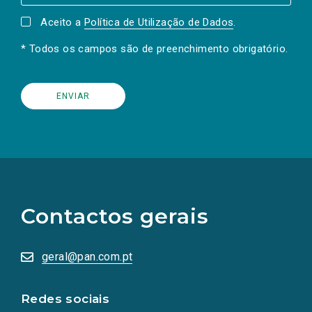
Aceito a
Política de Utilização de Dados
.
* Todos os campos são de preenchimento obrigatório.
(Os
links
para
as
Contactos gerais
redes
sociais
abrem
numa
geral@pan.com.pt
nova
aba.)
Redes sociais