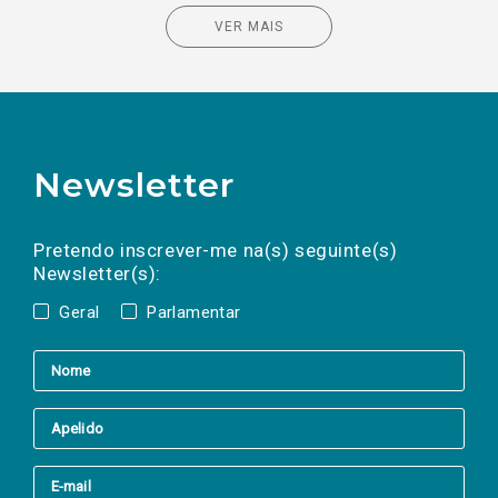
VER MAIS
Newsletter
Preencha os campos abaixo para subscrever
Nome
Apelido
E-
mail
a(s) newsletter(s).
Pretendo inscrever-me na(s) seguinte(s)
Newsletter(s):
Geral
Parlamentar