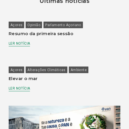
Últimas notícias
Açores
Opinião
Parlamento Açoriano
Resumo da primeira sessão
LER NOTÍCIA
Açores
Alterações Climáticas
Ambiente
Elevar o mar
LER NOTÍCIA