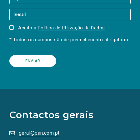
Aceito a
Política de Utilização de Dados
.
* Todos os campos são de preenchimento obrigatório.
(Os
links
para
as
Contactos gerais
redes
sociais
abrem
numa
geral@pan.com.pt
nova