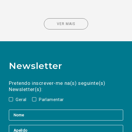
VER MAIS
Newsletter
Preencha os campos abaixo para subscrever
Nome
Apelido
E-
mail
a(s) newsletter(s).
Pretendo inscrever-me na(s) seguinte(s)
Newsletter(s):
Geral
Parlamentar