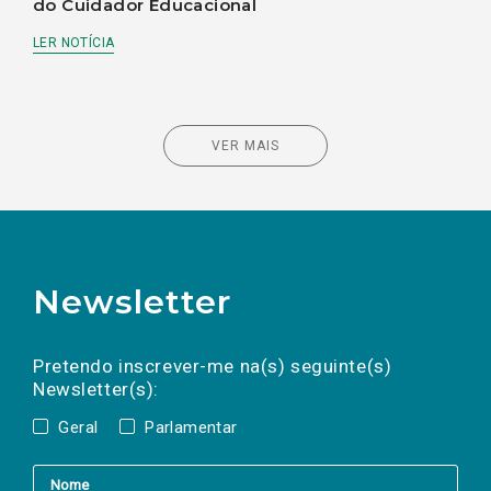
do Cuidador Educacional
LER NOTÍCIA
VER MAIS
Newsletter
Preencha os campos abaixo para subscrever
Nome
Apelido
E-
mail
a(s) newsletter(s).
Pretendo inscrever-me na(s) seguinte(s)
Newsletter(s):
Geral
Parlamentar