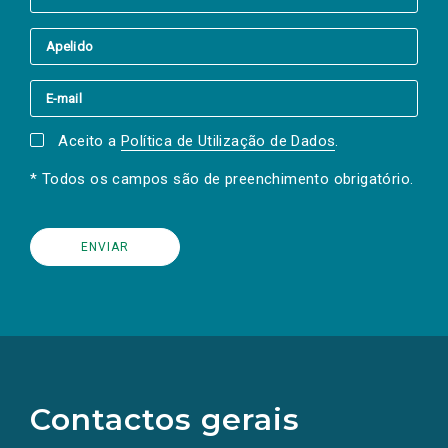
Aceito a
Política de Utilização de Dados
.
* Todos os campos são de preenchimento obrigatório.
(Os
links
para
as
Contactos gerais
redes
sociais