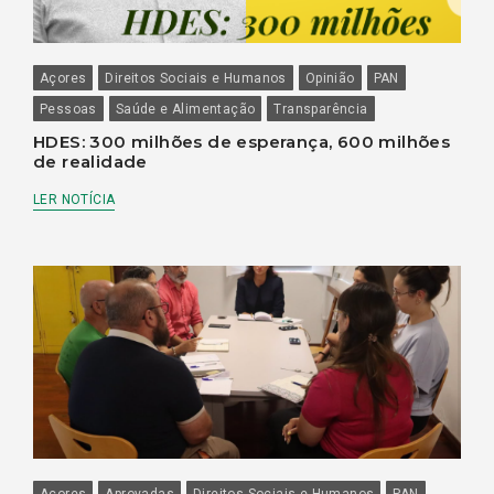
Açores
Direitos Sociais e Humanos
Opinião
PAN
Pessoas
Saúde e Alimentação
Transparência
HDES: 300 milhões de esperança, 600 milhões
de realidade
LER NOTÍCIA
Açores
Aprovadas
Direitos Sociais e Humanos
PAN