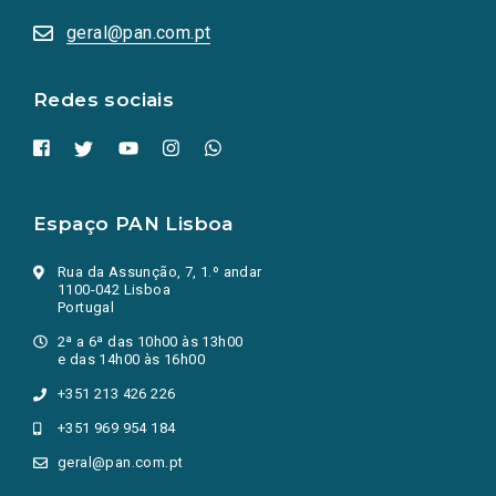
abrem
numa
geral@pan.com.pt
nova
aba.)
Redes sociais
Espaço PAN Lisboa
Rua da Assunção, 7, 1.º andar
1100-042 Lisboa
Portugal
2ª a 6ª das 10h00 às 13h00
e das 14h00 às 16h00
+351 213 426 226
+351 969 954 184
geral@pan.com.pt