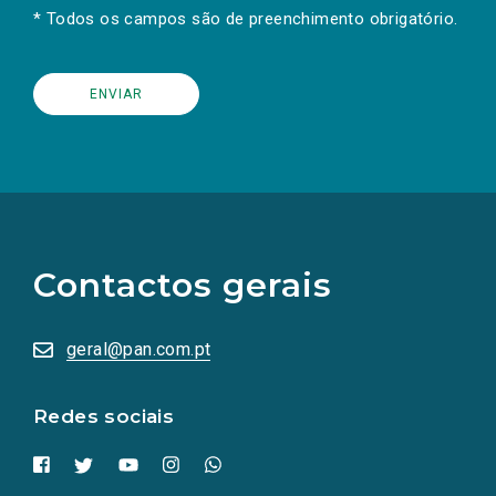
* Todos os campos são de preenchimento obrigatório.
(Os
links
para
as
Contactos gerais
redes
sociais
abrem
numa
geral@pan.com.pt
nova
aba.)
Redes sociais