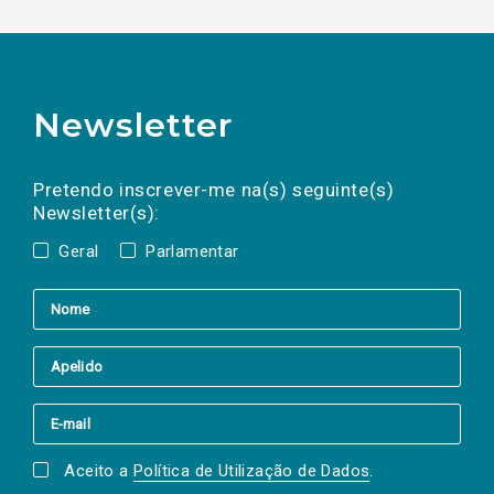
Newsletter
Preencha os campos abaixo para subscrever
Nome
Apelido
E-
mail
a(s) newsletter(s).
Pretendo inscrever-me na(s) seguinte(s)
Newsletter(s):
Geral
Parlamentar
Aceito a
Política de Utilização de Dados
.