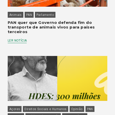
Animais
PAN
Parlamento
PAN quer que Governo defenda fim do
transporte de animais vivos para países
terceiros
LER NOTÍCIA
Açores
Direitos Sociais e Humanos
Opinião
PAN