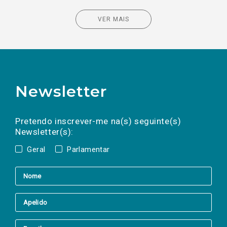
VER MAIS
Newsletter
Preencha os campos abaixo para subscrever
Nome
Apelido
E-
mail
a(s) newsletter(s).
Pretendo inscrever-me na(s) seguinte(s)
Newsletter(s):
Geral
Parlamentar