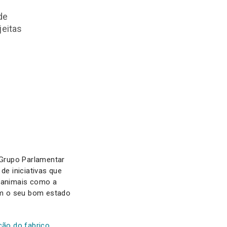
de
jeitas
 Grupo Parlamentar
e iniciativas que
s animais como a
em o seu bom estado
ção do fabrico,