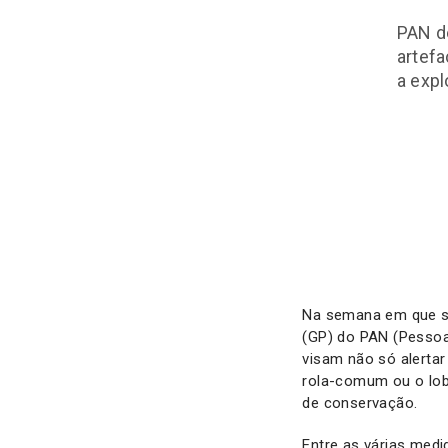
PAN de
artefa
a expl
Na semana em que se
(GP) do PAN (Pessoa
visam não só alertar
rola-comum ou o lob
de conservação.
Entre as várias me