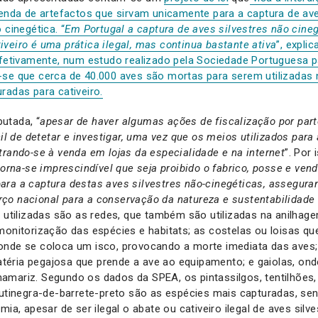
venda de artefactos que sirvam unicamente para a captura de ave
 cinegética. “
Em Portugal a captura de aves silvestres não cine
veiro é uma prática ilegal, mas continua bastante ativa
”, expli
Efetivamente, num estudo realizado pela Sociedade Portuguesa 
-se que cerca de 40.000 aves são mortas para serem utilizadas
radas para cativeiro.
utada, “
apesar de haver algumas ações de fiscalização por par
cil de detetar e investigar, uma vez que os meios utilizados para
trando-se à venda em lojas da especialidade e na internet
”. Por
torna-se imprescindível que seja proibido o fabrico, posse e ven
ara a captura destas aves silvestres não-cinegéticas, assegura
ço nacional para a conservação da natureza e sustentabilidade
as utilizadas são as redes, que também são utilizadas na anilh
monitorização das espécies e habitats; as costelas ou loisas 
onde se coloca um isco, provocando a morte imediata das aves; 
éria pegajosa que prende a ave ao equipamento; e gaiolas, onde
mariz. Segundo os dados da SPEA, os pintassilgos, tentilhões, 
outinegra-de-barrete-preto são as espécies mais capturadas, se
mia, apesar de ser ilegal o abate ou cativeiro ilegal de aves silve