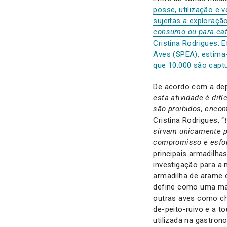
posse, utilização e 
sujeitas a exploração
consumo ou para cati
Cristina Rodrigues. 
Aves (SPEA), estima
que 10.000 são captu
De acordo com a dep
esta atividade é difí
são proibidos, encon
Cristina Rodrigues, “
sirvam unicamente p
compromisso e esfor
principais armadilh
investigação para a 
armadilha de arame 
define como uma mat
outras aves como cha
de-peito-ruivo e a t
utilizada na gastrono