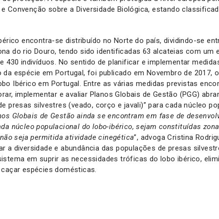
e Convenção sobre a Diversidade Biológica, estando classific
bérico encontra-se distribuído no Norte do país, dividindo-se en
a do rio Douro, tendo sido identificadas 63 alcateias com um e
e 430 indivíduos. No sentido de planificar e implementar medida
 da espécie em Portugal, foi publicado em Novembro de 2017, 
o Ibérico em Portugal. Entre as várias medidas previstas encon
orar, implementar e avaliar Planos Globais de Gestão (PGG) abra
e presas silvestres (veado, corço e javali)” para cada núcleo po
nos Globais de Gestão ainda se encontram em fase de desenvol
da núcleo populacional do lobo-ibérico, sejam constituídas zon
 não seja permitida atividade cinegética
”, advoga Cristina Rodri
r a diversidade e abundância das populações de presas silvest
stema em suprir as necessidades tróficas do lobo ibérico, eli
 caçar espécies domésticas.