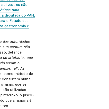
s silvestres não
géticas para
ca a deputada do PAN,
para o Estudo das
 na gastronomia e
te das autoridades
 a sua captura não
 isso, defende
da de artefactos que
ndo assim o
 ambiental
”. As
agem como método de
que consistem numa
o visgo, que se
 são utilizadas
pintarroxo, o pisco-
ndo que a maioria é
stres.