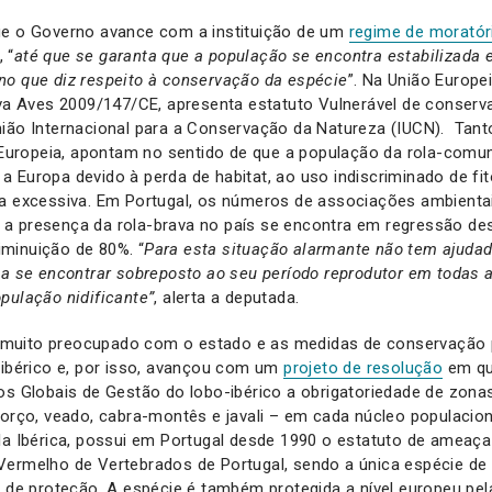
ue o Governo avance com a instituição de um
regime de moratór
, “
até que se garanta que a população se encontra estabilizada 
no que diz respeito à conservação da espécie
”. Na União Europe
iva Aves 2009/147/CE, apresenta estatuto Vulnerável de conserv
nião Internacional para a Conservação da Natureza (IUCN). Tan
uropeia, apontam no sentido de que a população da rola-com
 Europa devido à perda de habitat, ao uso indiscriminado de fi
ca excessiva. Em Portugal, os números de associações ambient
a presença da rola-brava no país se encontra em regressão de
minuição de 80%. “
Para esta situação alarmante não tem ajudad
la se encontrar sobreposto ao seu período reprodutor em todas a
pulação nidificante”
, alerta a deputada.
muito preocupado com o estado e as medidas de conservação 
 ibérico e, por isso, avançou com um
projeto de resolução
em qu
os Globais de Gestão do lobo-ibérico a obrigatoriedade de zona
corço, veado, cabra-montês e javali – em cada núcleo populacion
la Ibérica, possui em Portugal desde 1990 o estatuto de ameaça
Vermelho de Vertebrados de Portugal, sendo a única espécie d
a de proteção. A espécie é também protegida a nível europeu pela