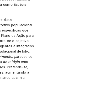
ada como Espécie
tre duas
fetivo populacional
s específicas que
o Plano de Ação para
tra-se o objetivo
ngentes e integrados
pulacional de lobo.
vimento, parece-nos
as de refúgio com
gues. Pretende-se,
res, aumentando a
minando assim a