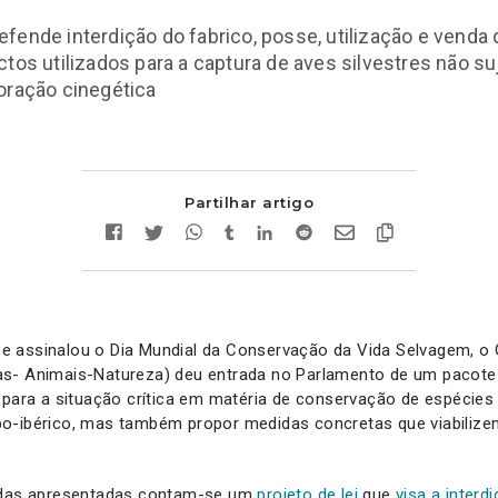
fende interdição do fabrico, posse, utilização e venda 
ctos utilizados para a captura de aves silvestres não su
oração cinegética
Partilhar artigo
 assinalou o Dia Mundial da Conservação da Vida Selvagem, o
s- Animais-Natureza) deu entrada no Parlamento de um pacote d
 para a situação crítica em matéria de conservação de espécie
o-ibérico, mas também propor medidas concretas que viabiliz
didas apresentadas contam-se um
projeto de lei
que
visa a interdi