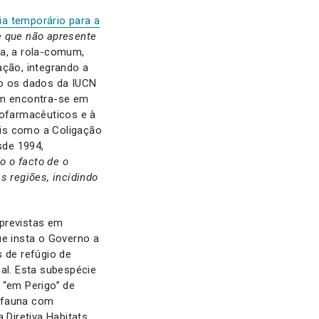
ia temporário para a
e que não apresente
ia, a rola-comum,
ação, integrando a
to os dados da IUCN
um encontra-se em
tofarmacêuticos e à
ais como a Coligação
sde 1994,
o o facto de o
s regiões, incidindo
previstas em
e insta o Governo a
s de refúgio de
al. Esta subespécie
 “em Perigo” de
e fauna com
 Diretiva Habitats,