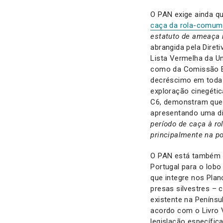
O PAN exige ainda q
caça da rola-comum
estatuto de ameaça 
abrangida pela Diret
Lista Vermelha da U
como da Comissão E
decréscimo em toda a
exploração cinegéti
C6, demonstram que 
apresentando uma di
período de caça à ro
principalmente na po
O PAN está também 
Portugal para o lobo
que integre nos Plan
presas silvestres – 
existente na Penínsu
acordo com o Livro 
legislação específic