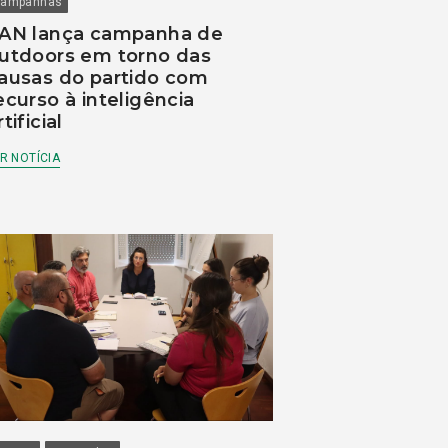
ampanhas
AN lança campanha de
utdoors em torno das
ausas do partido com
ecurso à inteligência
rtificial
R NOTÍCIA