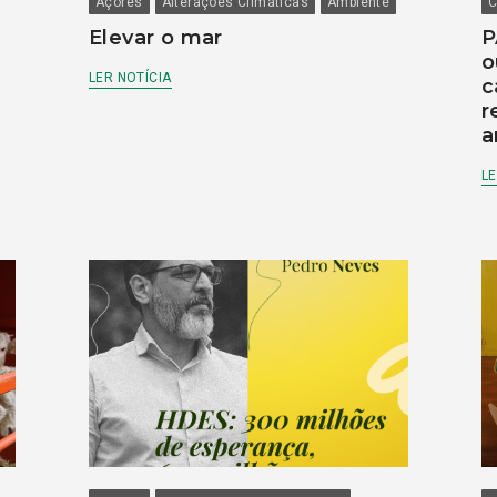
Açores
Alterações Climáticas
Ambiente
C
Elevar o mar
P
o
LER NOTÍCIA
c
r
a
LE