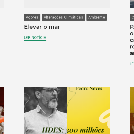
Açores
Alterações Climáticas
Ambiente
C
Elevar o mar
P
o
LER NOTÍCIA
c
r
a
LE