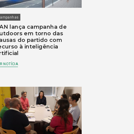
ampanhas
AN lança campanha de
utdoors em torno das
ausas do partido com
ecurso à inteligência
rtificial
R NOTÍCIA