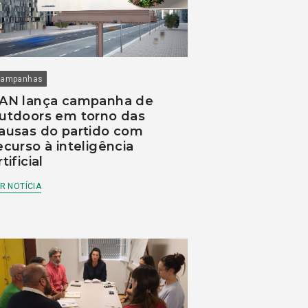
ampanhas
AN lança campanha de
utdoors em torno das
ausas do partido com
ecurso à inteligência
rtificial
R NOTÍCIA