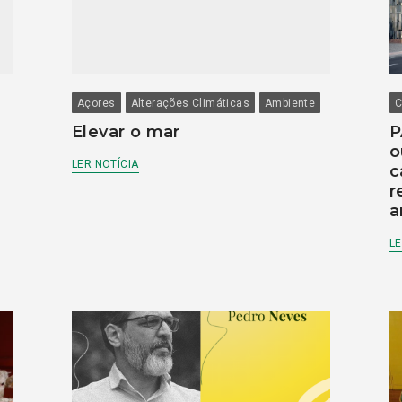
Açores
Alterações Climáticas
Ambiente
C
Elevar o mar
P
o
LER NOTÍCIA
c
r
a
LE