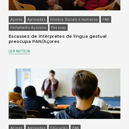
Açores
Aprovadas
Direitos Sociais e Humanos
PAN
Parlamento Açoriano
Pessoas
Escassez de intérpretes de língua gestual
preocupa PAN/Açores
LER NOTÍCIA
Açores
Aprovadas
Educação
PAN