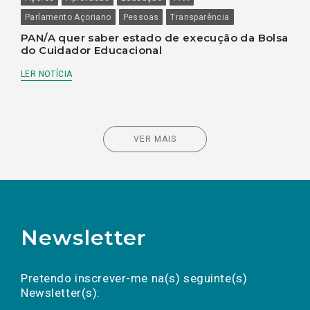
Parlamento Açoriano
Pessoas
Transparência
PAN/A quer saber estado de execução da Bolsa
do Cuidador Educacional
LER NOTÍCIA
VER MAIS
Newsletter
Preencha os campos abaixo para subscrever
Nome
Apelido
E-
mail
a(s) newsletter(s).
Pretendo inscrever-me na(s) seguinte(s)
Newsletter(s):