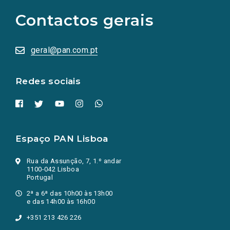
para
as
Contactos gerais
redes
sociais
abrem
numa
geral@pan.com.pt
nova
aba.)
Redes sociais
Espaço PAN Lisboa
Rua da Assunção, 7, 1.º andar
1100-042 Lisboa
Portugal
2ª a 6ª das 10h00 às 13h00
e das 14h00 às 16h00
+351 213 426 226