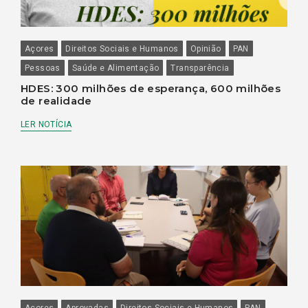
Açores
Direitos Sociais e Humanos
Opinião
PAN
Pessoas
Saúde e Alimentação
Transparência
HDES: 300 milhões de esperança, 600 milhões
de realidade
LER NOTÍCIA
Açores
Aprovadas
Direitos Sociais e Humanos
PAN