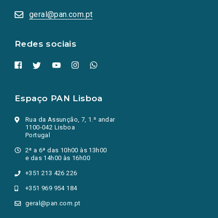
abrem
numa
geral@pan.com.pt
nova
aba.)
Redes sociais
Espaço PAN Lisboa
Rua da Assunção, 7, 1.º andar
1100-042 Lisboa
Portugal
2ª a 6ª das 10h00 às 13h00
e das 14h00 às 16h00
+351 213 426 226
+351 969 954 184
geral@pan.com.pt