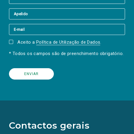
Aceito a
Política de Utilização de Dados
.
* Todos os campos são de preenchimento obrigatório.
(Os
links
para
as
Contactos gerais
redes
sociais