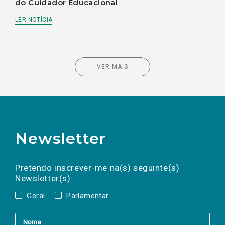
do Cuidador Educacional
LER NOTÍCIA
VER MAIS
Newsletter
Preencha os campos abaixo para subscrever
Nome
Apelido
E-
mail
a(s) newsletter(s).
Pretendo inscrever-me na(s) seguinte(s)
Newsletter(s):
Geral
Parlamentar