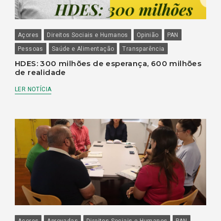
Açores
Direitos Sociais e Humanos
Opinião
PAN
Pessoas
Saúde e Alimentação
Transparência
HDES: 300 milhões de esperança, 600 milhões
de realidade
LER NOTÍCIA
Açores
Aprovadas
Direitos Sociais e Humanos
PAN