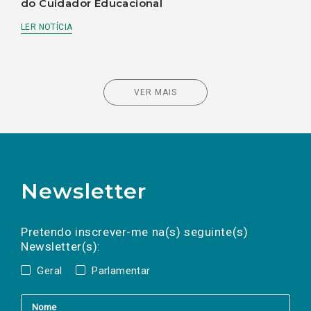
do Cuidador Educacional
LER NOTÍCIA
VER MAIS
Newsletter
Preencha os campos abaixo para subscrever
Nome
Apelido
E-
mail
a(s) newsletter(s).
Pretendo inscrever-me na(s) seguinte(s)
Newsletter(s):
Geral
Parlamentar