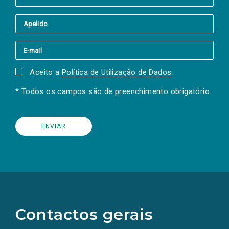
Aceito a
Política de Utilização de Dados
.
* Todos os campos são de preenchimento obrigatório.
(Os
links
para
as
Contactos gerais
redes
sociais