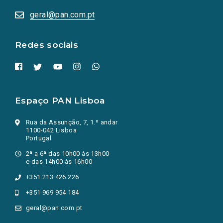
abrem
numa
geral@pan.com.pt
nova
aba.)
Redes sociais
Espaço PAN Lisboa
Rua da Assunção, 7, 1.º andar
1100-042 Lisboa
Portugal
2ª a 6ª das 10h00 às 13h00
e das 14h00 às 16h00
+351 213 426 226
+351 969 954 184
geral@pan.com.pt