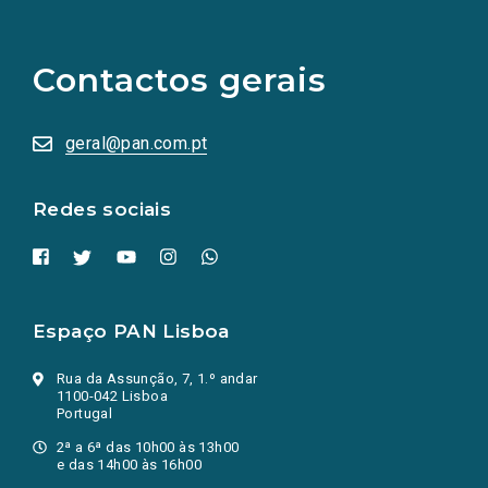
links
para
as
Contactos gerais
redes
sociais
abrem
numa
geral@pan.com.pt
nova
aba.)
Redes sociais
Espaço PAN Lisboa
Rua da Assunção, 7, 1.º andar
1100-042 Lisboa
Portugal
2ª a 6ª das 10h00 às 13h00
e das 14h00 às 16h00