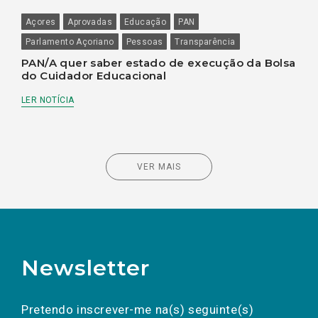
Açores
Aprovadas
Educação
PAN
Parlamento Açoriano
Pessoas
Transparência
PAN/A quer saber estado de execução da Bolsa
do Cuidador Educacional
LER NOTÍCIA
VER MAIS
Newsletter
Preencha os campos abaixo para subscrever
Nome
Apelido
E-
mail
a(s) newsletter(s).
Pretendo inscrever-me na(s) seguinte(s)