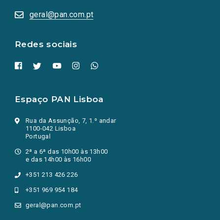
abrem
numa
geral@pan.com.pt
nova
aba.)
Redes sociais
Espaço PAN Lisboa
Rua da Assunção, 7, 1.º andar
1100-042 Lisboa
Portugal
2ª a 6ª das 10h00 às 13h00
e das 14h00 às 16h00
+351 213 426 226
+351 969 954 184
geral@pan.com.pt