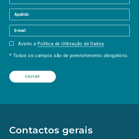
Aceito a
Política de Utilização de Dados
.
* Todos os campos são de preenchimento obrigatório.
(Os
links
para
as
Contactos gerais
redes
sociais