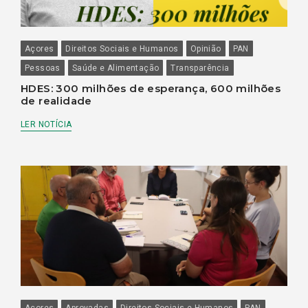
Açores
Direitos Sociais e Humanos
Opinião
PAN
Pessoas
Saúde e Alimentação
Transparência
HDES: 300 milhões de esperança, 600 milhões
de realidade
LER NOTÍCIA
Açores
Aprovadas
Direitos Sociais e Humanos
PAN