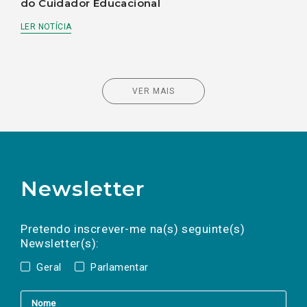
do Cuidador Educacional
LER NOTÍCIA
VER MAIS
Newsletter
Preencha os campos abaixo para subscrever
Nome
Apelido
E-
mail
a(s) newsletter(s).
Pretendo inscrever-me na(s) seguinte(s)
Newsletter(s):
Geral
Parlamentar