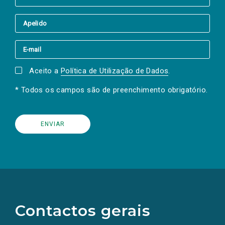
Aceito a
Política de Utilização de Dados
.
* Todos os campos são de preenchimento obrigatório.
(Os
links
para
as
Contactos gerais
redes
sociais