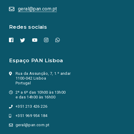
abrem
numa
geral@pan.com.pt
nova
aba.)
Redes sociais
Espaço PAN Lisboa
Rua da Assunção, 7, 1.º andar
1100-042 Lisboa
Portugal
2ª a 6ª das 10h00 às 13h00
e das 14h00 às 16h00
+351 213 426 226
+351 969 954 184
geral@pan.com.pt