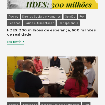
Açores
Direitos Sociais e Humanos
Opinião
PAN
Pessoas
Saúde e Alimentação
Transparência
HDES: 300 milhões de esperança, 600 milhões
de realidade
LER NOTÍCIA
Açores
Aprovadas
Direitos Sociais e Humanos
PAN