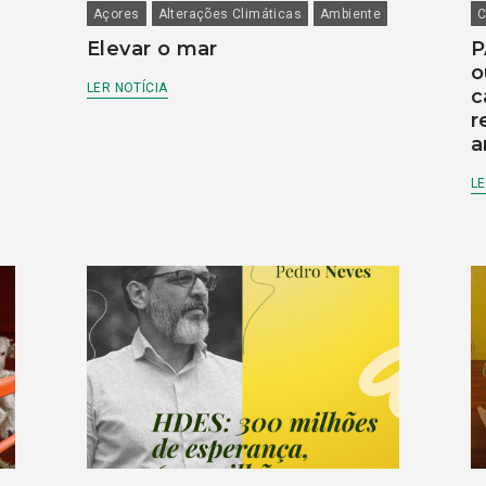
Açores
Alterações Climáticas
Ambiente
C
Elevar o mar
P
o
LER NOTÍCIA
c
r
a
LE