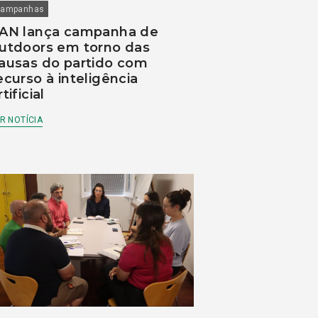
ampanhas
AN lança campanha de
utdoors em torno das
ausas do partido com
ecurso à inteligência
rtificial
R NOTÍCIA