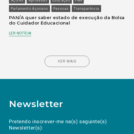
Açores
Aprovadas
Educação
PAN
Parlamento Açoriano
Pessoas
Transparência
PAN/A quer saber estado de execução da Bolsa
do Cuidador Educacional
LER NOTÍCIA
VER MAIS
Newsletter
Preencha os campos abaixo para subscrever
Nome
Apelido
E-
mail
a(s) newsletter(s).
Pretendo inscrever-me na(s) seguinte(s)
Newsletter(s):