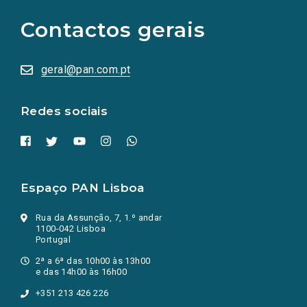
para
as
Contactos gerais
redes
sociais
abrem
numa
geral@pan.com.pt
nova
aba.)
Redes sociais
Espaço PAN Lisboa
Rua da Assunção, 7, 1.º andar
1100-042 Lisboa
Portugal
2ª a 6ª das 10h00 às 13h00
e das 14h00 às 16h00
+351 213 426 226