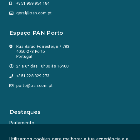
+351 969 954 184
geral@pan.com.pt
Espaço PAN Porto
Rua Barão Forrester, n.º 783
4050-273 Porto
Portugal
2ª a 6ª das 10h00 às 16h00
+351 228 329 273
porto@pan.com.pt
Destaques
Parlamento
Ação Política
Utilizamos cookies para melhorar a tua experiência e a