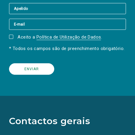
Aceito a
Política de Utilização de Dados
.
* Todos os campos são de preenchimento obrigatório.
(Os
links
para
as
Contactos gerais
redes
sociais
abrem