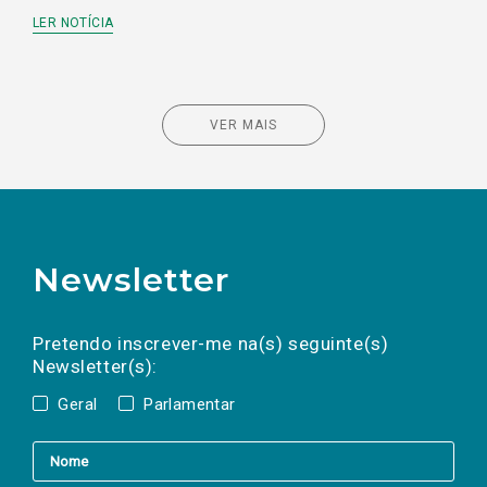
LER NOTÍCIA
VER MAIS
Newsletter
Preencha os campos abaixo para subscrever
Nome
Apelido
E-
mail
a(s) newsletter(s).
Pretendo inscrever-me na(s) seguinte(s)
Newsletter(s):
Geral
Parlamentar