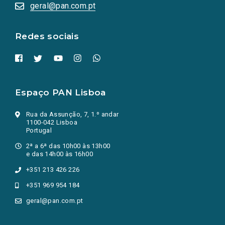
numa
geral@pan.com.pt
nova
aba.)
Redes sociais
Espaço PAN Lisboa
Rua da Assunção, 7, 1.º andar
1100-042 Lisboa
Portugal
2ª a 6ª das 10h00 às 13h00
e das 14h00 às 16h00
+351 213 426 226
+351 969 954 184
geral@pan.com.pt